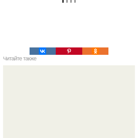
Читайте также
Убрать жир с низа живота: для новичков.