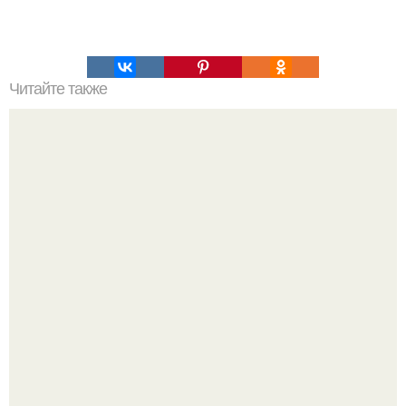
Читайте также
Шведская диета. Мы сбрасываем 7 кг за неделю на
шведской диете.