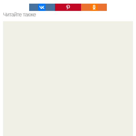
Читайте также
Упражнения для груди.
Бывший пришёл к своей сеньорите и потребовал