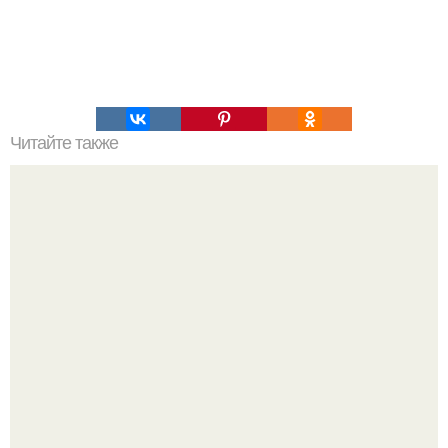
Читайте также
Вкусные тортики без вреда для фигуры: 5 рецептов?