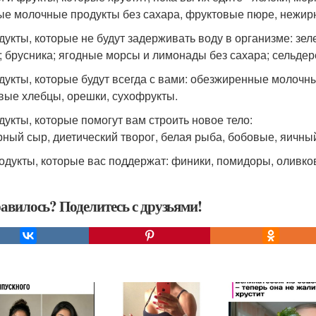
ые молочные продукты без сахара, фруктовые пюре, нежир
одукты, которые не будут задерживать воду в организме: зе
; брусника; ягодные морсы и лимонады без сахара; сельдере
одукты, которые будут всегда с вами: обезжиренные молочны
вые хлебцы, орешки, сухофрукты.
одукты, которые помогут вам строить новое тело:
ный сыр, диетический творог, белая рыба, бобовые, яичный
родукты, которые вас поддержат: финики, помидоры, оливко
авилось? Поделитесь с друзьями!