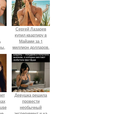
Сергей Лазарев
купил квартиру в
ь
Майами за 1
вы,
миллион долларов.
 в
х
рет
Девушка решила
ках
провести
ouse
необычный
не
эксперимент и на