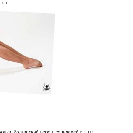
нец.
.
овка, болгарский перец, сельдерей и т. п.;