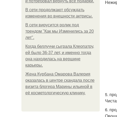
и потребовал вернуть все подарки.
Нежир
В сети продолжают обсуждать
изменения во внешности актрисы.
В сети вирусится ролик под
трендом "Как мы Изменились за 20
лет".
Когда беллуччи сыграла Клеопатру,
ей было 36-37 лет, и именно тогда
она находилась на вершине
карьеры.
Жена Курбана Омарова Валерия
оказалась в центре скандала после
визита блогера Марины ильиной в
её косметологическую клинику.
5. пр
Чиста
6. пр
Овощи 