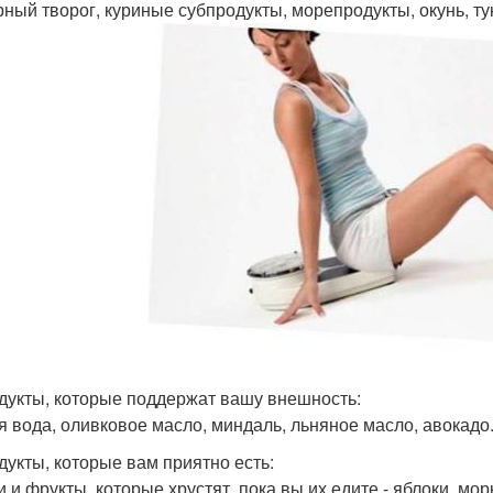
ный творог, куриные субпродукты, морепродукты, окунь, ту
одукты, которые поддержат вашу внешность:
я вода, оливковое масло, миндаль, льняное масло, авокадо
одукты, которые вам приятно есть:
и фрукты, которые хрустят, пока вы их едите - яблоки, морк