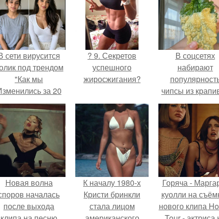
В сети вирусится
? 9. Секретов
В соцсетях
олик под трендом
успешного
набирают
"Как мы
жиросжигания?
популярност
Изменились за 20
чипсы из крапи
лет".
которые
пользователи
комментария
называют
неожиданно
вкусными.
Новая волна
К началу 1980-х
Горяча - Марга
споров началась
Кристи бринкли
куолли на съём
после выхода
стала лицом
нового клипа H
клипа на песню
американского
Tour - актриса 