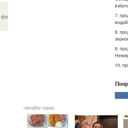
взбит
⇦
7. пр
водой
8. пр
зерно
9. пр
Нежир
10. п
Понр
Читайте также