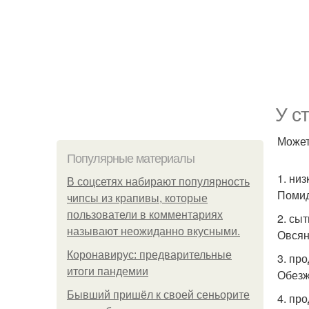
У с
Может
Популярные материалы
1. ни
В соцсетях набирают популярность
Помид
чипсы из крапивы, которые
пользователи в комментариях
2. сы
называют неожиданно вкусными.
Овсян
Коронавирус: предварительные
3. пр
итоги пандемии
Обезж
Бывший пришёл к своей сеньорите
4. пр