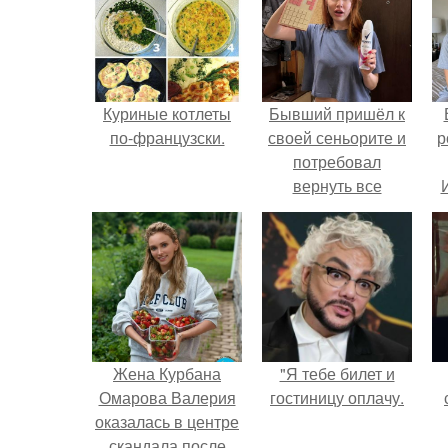
Куриные котлеты
Бывший пришёл к
по-французски.
своей сеньорите и
р
потребовал
вернуть все
подарки.
Жена Курбана
"Я тебе билет и
Омарова Валерия
гостиницу оплачу.
оказалась в центре
скандала после