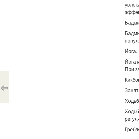
увлек
эффек
Бадми
Бадми
попул
Йога.
Йога 
При з
Кикбо
⇦
Занят
Ходьб
Ходьб
регул
Гребл