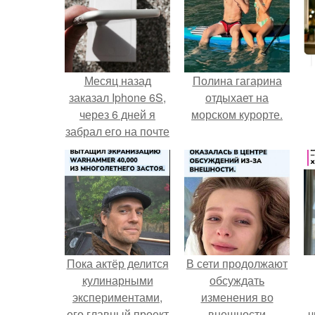
Месяц назад
Полина гагарина
заказал Iphone 6S,
отдыхает на
через 6 дней я
морском курорте.
забрал его на почте
и вот решил
оставить отзыв!
Пока актёр делится
В сети продолжают
кулинарными
обсуждать
экспериментами,
изменения во
его главный проект
внешности
ч