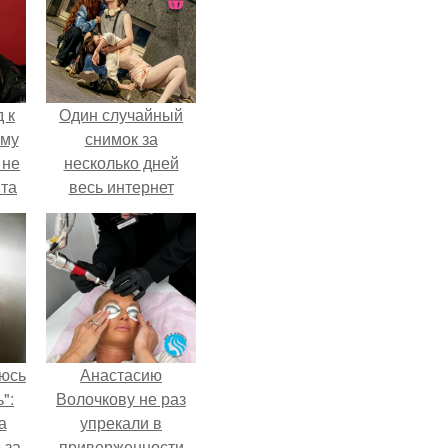
 к
Один случайный
ему
снимок за
 не
несколько дней
та
весь интернет
облетел.
аюсь
Анастасию
":
Волочкову не раз
а
упрекали в
-за
приверженности