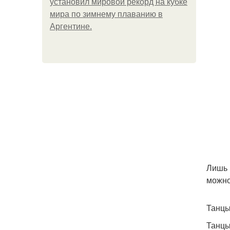
установил мировой рекорд на кубке
мира по зимнему плаванию в
Аргентине.
Лишь 
можно
Танцы
Танцы