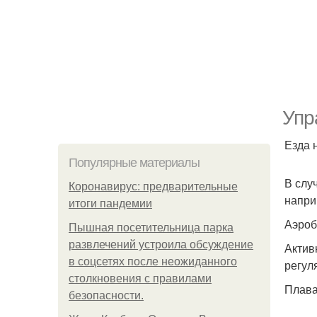
Упр
Езда 
Популярные материалы
В слу
Коронавирус: предварительные
напри
итоги пандемии
Аэроб
Пышная посетительница парка
развлечений устроила обсуждение
Актив
в соцсетях после неожиданного
регул
столкновения с правилами
Плава
безопасности.