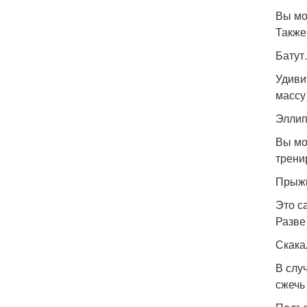
Вы мо
Также
Батут.
Удиви
массу
Эллип
Вы мо
трени
Прыжк
Это с
Разве
Скака
В слу
сжечь