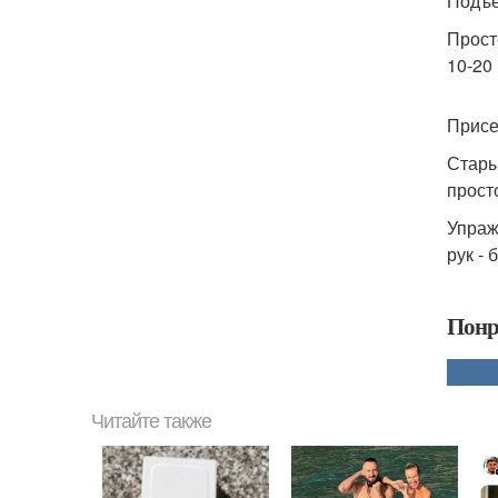
Подъе
Прост
10-20 
Присе
Стары
прост
Упраж
рук -
Понр
Читайте также