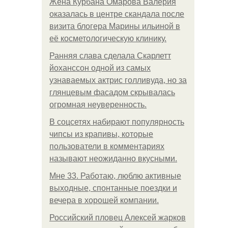
Жена Курбана Омарова Валерия
оказалась в центре скандала после
визита блогера Марины ильиной в
её косметологическую клинику.
Ранняя слава сделала Скарлетт
йоханссон одной из самых
узнаваемых актрис голливуда, но за
глянцевым фасадом скрывалась
огромная неуверенность.
В соцсетях набирают популярность
чипсы из крапивы, которые
пользователи в комментариях
называют неожиданно вкусными.
Мне 33. Работаю, люблю активные
выходные, спонтанные поездки и
вечера в хорошей компании.
Российский пловец Алексей жарков