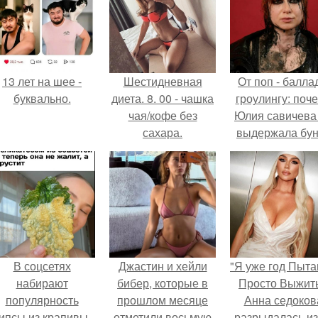
13 лет на шее -
Шестидневная
От поп - баллад
буквально.
диета. 8. 00 - чашка
гроулингу: поч
чая/кофе без
Юлия савичева
сахара.
выдержала бун
собственной
аудитории.
В соцсетях
Джастин и хейли
"Я уже год Пыт
набирают
бибер, которые в
Просто Выжить
популярность
прошлом месяце
Анна седоков
ипсы из крапивы,
отметили восьмую
разрыдалась из