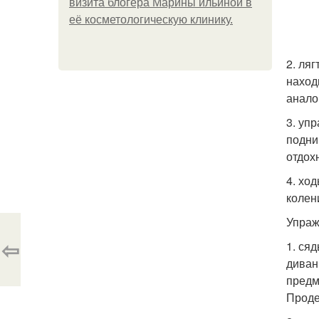
визита блогера Марины ильиной в
её косметологическую клинику.
2. ля
наход
анало
3. уп
подни
отдох
4. хо
колен
Упраж
⇦
1. ся
диван
предм
Проде