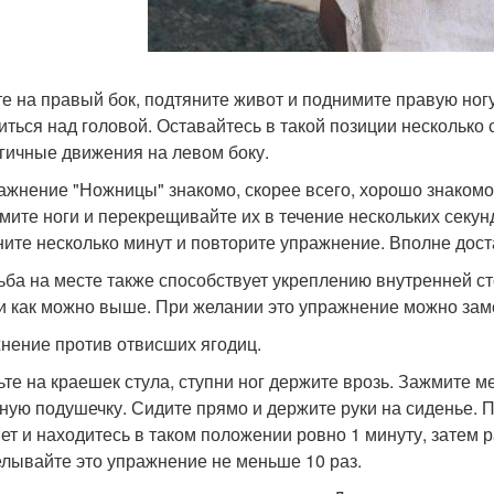
гте на правый бок, подтяните живот и поднимите правую ног
иться над головой. Оставайтесь в такой позиции несколько 
гичные движения на левом боку.
ражнение "Ножницы" знакомо, скорее всего, хорошо знакомо 
мите ноги и перекрещивайте их в течение нескольких секунд.
ните несколько минут и повторите упражнение. Вполне дост
дьба на месте также способствует укреплению внутренней с
и как можно выше. При желании это упражнение можно заме
нение против отвисших ягодиц.
дьте на краешек стула, ступни ног держите врозь. Зажмите 
ную подушечку. Сидите прямо и держите руки на сиденье.
ет и находитесь в таком положении ровно 1 минуту, затем 
лывайте это упражнение не меньше 10 раз.