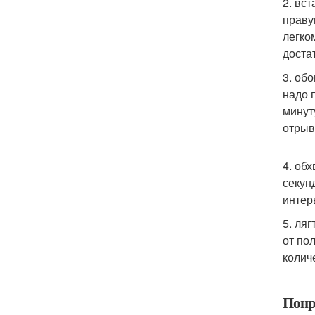
2. вст
праву
легко
доста
3. об
надо 
минут
отрыв
4. об
секун
интер
5. ля
от по
колич
Понр