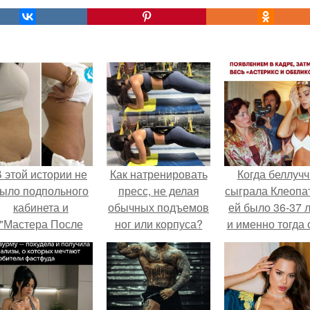
 этой истории не
Как натренировать
Когда беллучч
ыло подпольного
пресс, не делая
сыграла Клеопа
кабинета и
обычных подъемов
ей было 36-37 л
"Мастера После
ног или корпуса?
и именно тогда 
Двухнедельных
находилась н
Курсов".
вершине карье