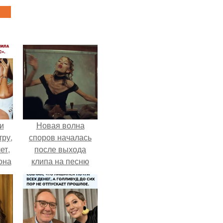
и
Новая волна
тру,
споров началась
ет,
после выхода
она
клипа на песню
а
Petal.
ры.