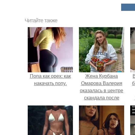
Читайте также
Попа как орех: как
Жена Курбана
В
накачать попу.
Омарова Валерия
б
оказалась в центре
скандала после
визита блогера
Марины ильиной в
её
косметологическую
клинику.