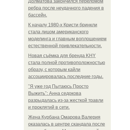
Долматова закончился переломом
ребра после неудачного падения в
бассейн.
К началу 1980-х Кристи бринкли
стала лицом американского
моделинга и главным воплощением
естественной привлекательности.
Новая съёмка для бренда KHY
стала полной противоположностью
образу, с которым кайли
ассоциировалась последние годы.
"Я уже год Пытаюсь Просто
Выжить": Анна седокова
разрыдалась из-за жесткой травли
и проклятий в сети.
Жена Курбана Омарова Валерия
оказалась в центре скандала после