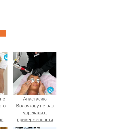
 не
Анастасию
ого
Волочкову не раз
упрекали в
ле
приверженности
ых
устаревшим бьюти -