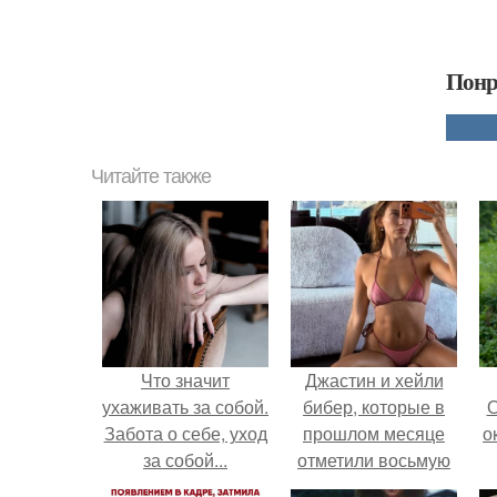
Понр
Читайте также
Что значит
Джастин и хейли
ухаживать за собой.
бибер, которые в
О
Забота о себе, уход
прошлом месяце
о
за собой...
отметили восьмую
годовщину