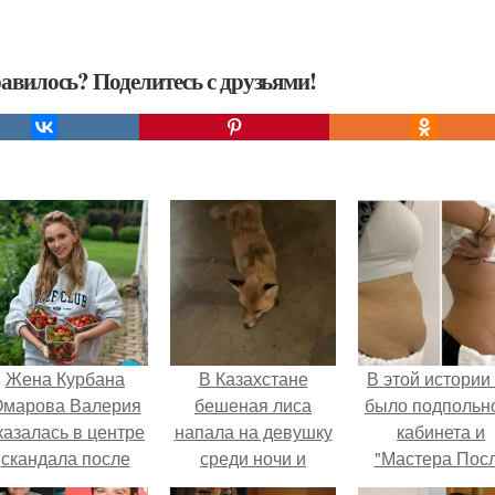
авилось? Поделитесь с друзьями!
Жена Курбана
В Казахстане
В этой истории
марова Валерия
бешеная лиса
было подпольн
казалась в центре
напала на девушку
кабинета и
скандала после
среди ночи и
"Мастера Пос
визита блогера
преследовала её
Двухнедельн