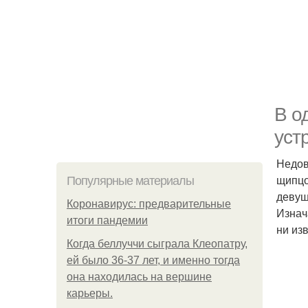
В о
уст
Недов
щипцо
Популярные материалы
девуш
Коронавирус: предварительные
Изнач
итоги пандемии
ни из
Когда беллуччи сыграла Клеопатру,
ей было 36-37 лет, и именно тогда
она находилась на вершине
карьеры.