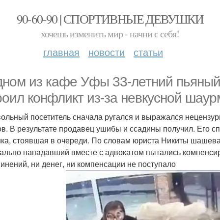
90-60-90 | СПОРТИВНЫЕ ДЕВУШКИ
хочешь изменить мир - начни с себя!
главная
новости
статьи
дном из кафе Уфы 33-летний пьяный
роил конфликт из-за невкусной шаур
ольный посетитель сначала ругался и выражался нецензур
в. В результате продавец ушибы и ссадины получил. Его с
ка, стоявшая в очереди. По словам юриста Никиты шашева
ально нападавший вместе с адвокатом пытались компенсиро
винений, ни денег, ни компенсации не поступало