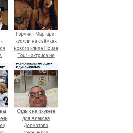
и
Горяча - Маргарет
 -
куолли на съёмках
тся
нового клипа House
.
Tour - актриса не
только появилась в
кадре, но и
выступила в роли
сорежиссёра
проекта.
авы
Отдых на пхукете
ечь
для Алексея
ец,
Долматова
ель
закончился