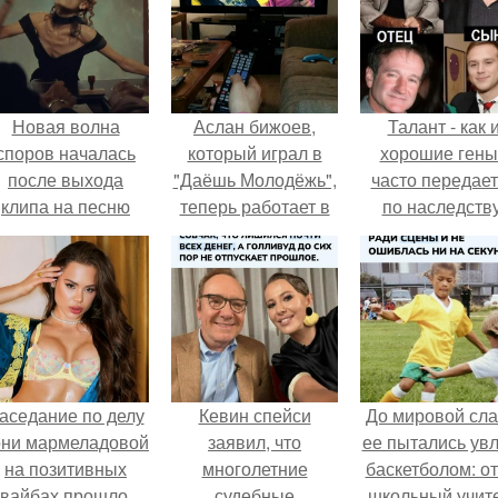
Новая волна
Аслан бижоев,
Талант - как 
споров началась
который играл в
хорошие гены
после выхода
"Даёшь Молодёжь",
часто передае
клипа на песню
теперь работает в
по наследству
Petal.
ПВЗ.
аседание по делу
Кевин спейси
До мировой сл
они мармеладовой
заявил, что
ее пытались увл
на позитивных
многолетние
баскетболом: от
вайбах прошло.
судебные
школьный учит