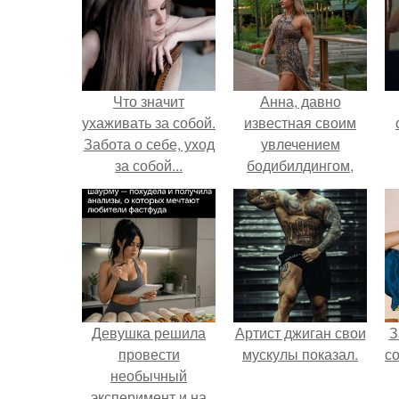
Что значит
Анна, давно
ухаживать за собой.
известная своим
Забота о себе, уход
увлечением
за собой...
бодибилдингом,
впервые
попробовала себя
в роли модели.
Девушка решила
Артист джиган свои
З
провести
мускулы показал.
с
необычный
эксперимент и на