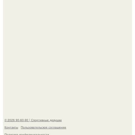
Новая волна споров началась после выхода клипа на
песню Petal.
Талант - как и хорошие гены - часто передается по
наследству.
© 2026 90-60-90 | Спортивные девушки
Контакты
Пользовательское соглашение
Политика конфидециальности