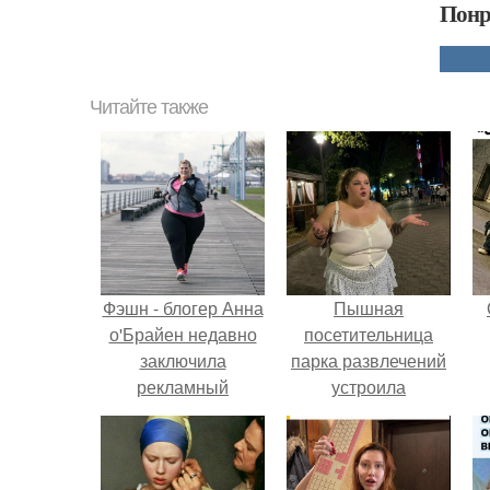
Понр
Читайте также
Фэшн - блогер Анна
Пышная
о'Брайен недавно
посетительница
заключила
парка развлечений
рекламный
устроила
контракт с
обсуждение в
производителем
соцсетях после
спортивной одежды
неожиданного