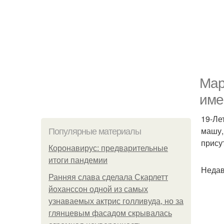
Мар
име
19-Ле
машу,
Популярные материалы
прису
Коронавирус: предварительные
итоги пандемии
Недав
Ранняя слава сделала Скарлетт
йоханссон одной из самых
узнаваемых актрис голливуда, но за
глянцевым фасадом скрывалась