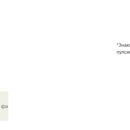
"Знак
пупси
⇦