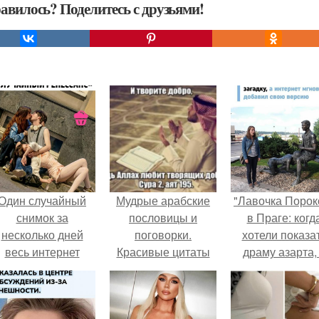
авилось? Поделитесь с друзьями!
Один случайный
Мудрые арабские
"Лавочка Порок
снимок за
пословицы и
в Праге: когд
несколько дней
поговорки.
хотели показа
весь интернет
Красивые цитаты
драму азарта,
облетел.
на арабском языке
получился 18+
с переводом (100
цитат)