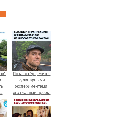
ов"
Пока актёр делится
а
кулинарными
ть
экспериментами,
 а
его главный проект
.
сделал серьёзный
шаг вперёд.