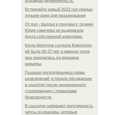
огромная неуверенность.
Встречайте новый 2022 год свиньи:
лучшие идеи для празднования
От поп - баллад к гроулингу: почему
Юлия савичева не выдержала
бунта собственной аудитории.
Когда беллуччи сыграла Клеопатру,
ей было 36-37 лет, и именно тогда
она находилась на вершине
карьеры.
Пышная посетительница парка
развлечений устроила обсуждение
в соцсетях после неожиданного
столкновения с правилами
безопасности.
В соцсетях набирают популярность
чипсы из крапивы, которые