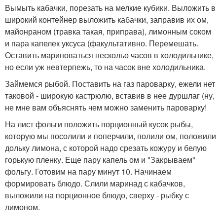
Вымыть кабачки, порезать на мелкие кубики. Выложить в
широкий контейнер выложить кабачки, заправив их ом,
майонраном (травка такая, приправа), лимонным соком
и пара капелек уксуса (факультативно. Перемешать.
Оставить мариноваться нескольо часов в холодильнике,
но если уж невтерпежь, то на часок вне холодильника.
Займемся рыбой. Поставить на газ пароварку, ежели нет
таковой - широкую кастрюлю, вставив в нее дуршлаг (ну,
не мне вам объяснять чем можно заменить пароварку!
На лист фольги положить порционный кусок рыбы,
которую мы посолили и поперчили, полили ом, положили
дольку лимона, с которой надо срезать кожуру и белую
горькую пленку. Еще пару капель ом и "Закрываем"
фольгу. Готовим на пару минут 10. Начинаем
формировать блюдо. Слили маринад с кабачков,
выложили на порционное блюдо, сверху - рыбку с
лимоном.