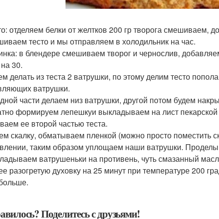
сто: отделяем белки от желтков 200 гр творога смешиваем, д
иваем тесто и мы отправляем в холодильник на час.
чинка: в блендере смешиваем творог и чернослив, добавля
на 30.
дем делать из теста 2 ватрушки, по этому делим тесто попол
вляющих ватрушки.
 одной части делаем низ ватрушки, другой потом будем накры
атно формируем лепешкуи выкладываем на лист пекарской 
ваем ее второй частью теста.
рем скалку, обматываем пленкой (можно просто поместить ск
влении, таким образом уплощаем наши ватрушки. Проделыва
кладываем ватрушеньки на противень, чуть смазанный масло
ее разогретую духовку на 25 минут при температуре 200 гр
 больше.
авилось? Поделитесь с друзьями!