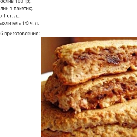
ослив 100 гр;.
лин 1 пакетик;.
 1 ст. л.;.
ыхлитель 1/3 ч. л.
б приготовления: