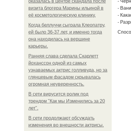
- Черн
оказалась в центре скандала после
- Вани
визита блогера Марины ильиной в
- Какао
её косметологическую клинику.
- Разр
Когда беллуччи сыграла Клеопатру,
Спосо
ей было 36-37 лет, и именно тогда
она находилась на вершине
карьеры.
Ранняя слава сделала Скарлетт
йоханссон одной из самых
узнаваемых актрис голливуда, но за
глянцевым фасадом скрывалась
огромная неуверенность.
В сети вирусится ролик под
трендом "Как мы Изменились за 20
лет".
В сети продолжают обсуждать
изменения во внешности актрисы.