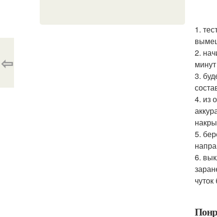
1. те
вымеш
2. на
⇦
минут 
3. бу
соста
4. из
аккур
накры
5. бе
напра
6. вы
заран
чуток
Понр