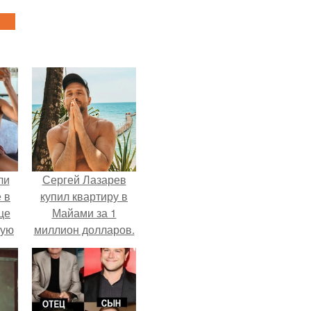
ли
Сергей Лазарев
 в
купил квартиру в
це
Майами за 1
мую
миллион долларов.
зали
с