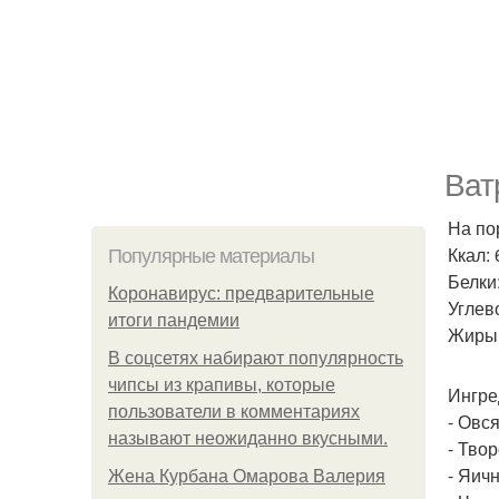
Ват
На по
Ккал: 
Популярные материалы
Белки:
Коронавирус: предварительные
Углево
итоги пандемии
Жиры: 
В соцсетях набирают популярность
чипсы из крапивы, которые
Ингре
пользователи в комментариях
- Овся
называют неожиданно вкусными.
- Тво
- Яичн
Жена Курбана Омарова Валерия