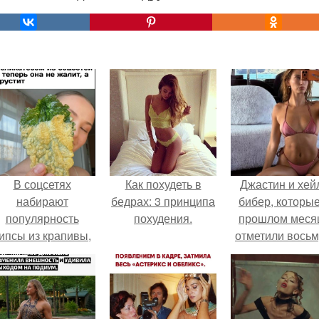
В соцсетях
Как похудеть в
Джастин и хей
набирают
бедрах: 3 принципа
бибер, которые
популярность
похудения.
прошлом меся
ипсы из крапивы,
отметили вось
которые
годовщину
пользователи в
помолвки, пока
комментариях
новые фото 
называют
совместного