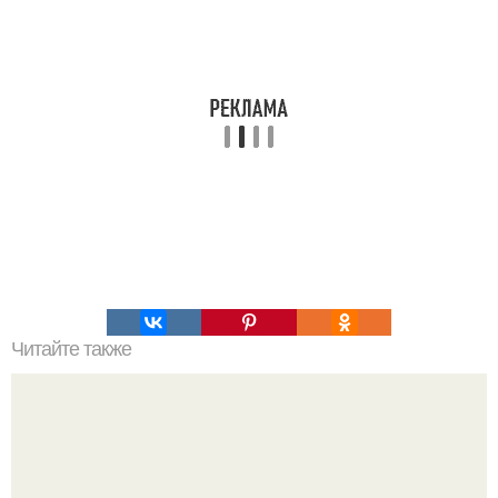
Читайте также