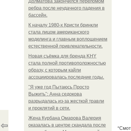
Долматова закончился переломом
ребра после неудачного падения в
бассейн.
К началу 1980-х Кристи бринкли
стала лицом американского
моделинга и главным воплощением
естественной привлекательности.
Новая съёмка для бренда KHY
стала полной противоположностью
образу, с которым кайли
ассоциировалась последние годы.
"Я уже год Пытаюсь Просто
Выжить": Анна седокова
разрыдалась из-за жесткой травли
и проклятий в сети.
Жена Курбана Омарова Валерия
⇦
оказалась в центре скандала после
"Смотр