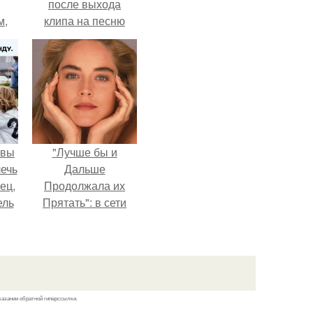
после выхода
м,
клипа на песню
Petal.
ебя
.
авы
"Лучше бы и
ечь
Дальше
ец,
Продолжала их
ель
Прятать": в сети
и
обсудили
й
внешность сыновей
очь
Шерон стоун.
казании обратной гиперссылки.