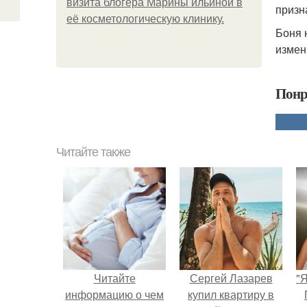
визита блогера Марины ильиной в
призна
её косметологическую клинику.
Боня 
измен
Понр
Читайте также
Читайте
Сергей Лазарев
"
информацию о чем
купил квартиру в