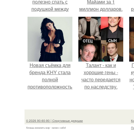
полезно спать с
Майами за 1
подушкой между
миллион долларов.
р
ног. Польза
подушки между ног:
10 пунктов
Новая съёмка для
Талант - как и
Г
бренда KHY стала
хорошие гены -
к
полной
часто передается
н
противоположностью
по наследству.
образу, с которым
т
кайли
ассоциировалась
последние годы.
© 2026 90-60-90 | Спортивные девушки
К
П
Хочешь изменить мир - начни с себя!