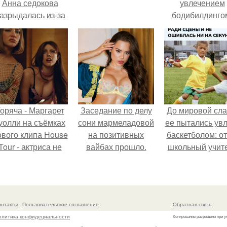
Анна седокова
увлечением
азрыдалась из-за
бодибилдинго
жесткой травли и
впервые
проклятий в сети.
попробовала с
в роли модели
оряча - Маргарет
Заседание по делу
До мировой сл
уолли на съёмках
сони мармеладовой
ее пытались увл
ового клипа House
на позитивных
баскетболом: от
Tour - актриса не
вайбах прошло.
школьный учит
олько появилась в
физкультуры 
кадре, но и
поклонник это
выступила в роли
игры, записал д
сорежиссёра
в секцию.
онтакты
Пользовательское соглашение
Обратная связь
проекта.
олитика конфидециальности
Копирование разрешено при у