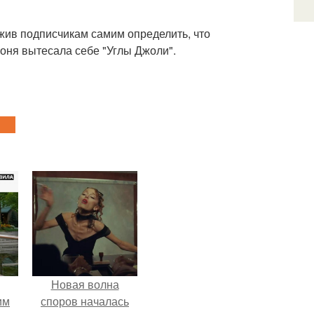
ожив подписчикам самим определить, что
боня вытесала себе "Углы Джоли".
Новая волна
им
споров началась