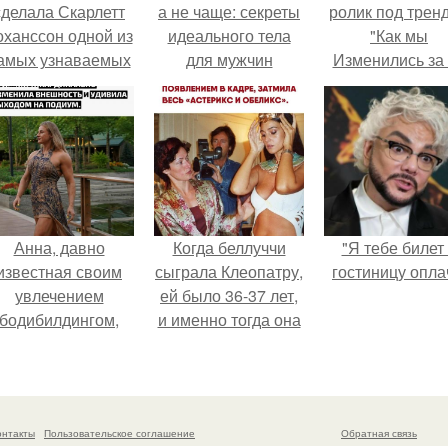
сделала Скарлетт
а не чаще: секреты
ролик под трен
оханссон одной из
идеального тела
"Как мы
амых узнаваемых
для мужчин
Изменились за
актрис голливуда,
лет".
но за глянцевым
фасадом
скрывалась
огромная
неуверенность.
Анна, давно
Когда беллуччи
"Я тебе билет
известная своим
сыграла Клеопатру,
гостиницу опла
увлечением
ей было 36-37 лет,
бодибилдингом,
и именно тогда она
впервые
находилась на
опробовала себя
вершине карьеры.
в роли модели.
онтакты
Пользовательское соглашение
Обратная связь