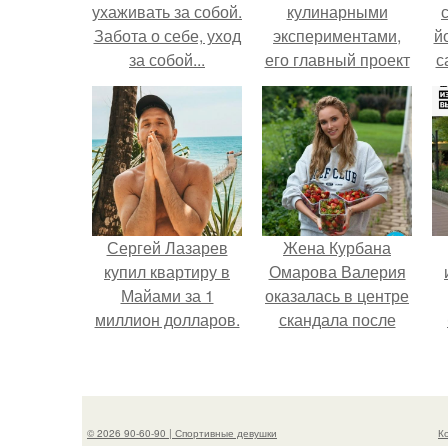
ухаживать за собой.
кулинарными
Забота о себе, уход
экспериментами,
й
за собой...
его главный проект
с
сделал серьёзный
шаг вперёд.
Сергей Лазарев
Жена Курбана
купил квартиру в
Омарова Валерия
Майами за 1
оказалась в центре
миллион долларов.
скандала после
визита блогера
Марины ильиной в
п
её
косметологическую
© 2026 90-60-90 | Спортивные девушки
К
клинику.