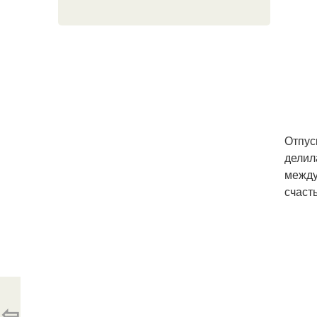
Отпус
делил
между
счасть
⇦