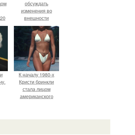
дом
обсуждать
изменения во
 20
внешности
актрисы.
 и
К началу 1980-х
чу.
Кристи бринкли
стала лицом
американского
моделинга и
главным
воплощением
естественной
привлекательности.