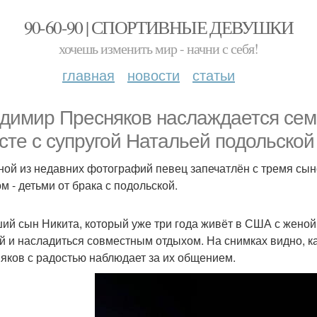
90-60-90 | СПОРТИВНЫЕ ДЕВУШКИ
хочешь изменить мир - начни с себя!
главная
новости
статьи
димир Пресняков наслаждается сем
сте с супругой Натальей подольской
ной из недавних фотографий певец запечатлён с тремя сын
м - детьми от брака с подольской.
ий сын Никита, который уже три года живёт в США с женой
й и насладиться совместным отдыхом. На снимках видно, ка
яков с радостью наблюдает за их общением.