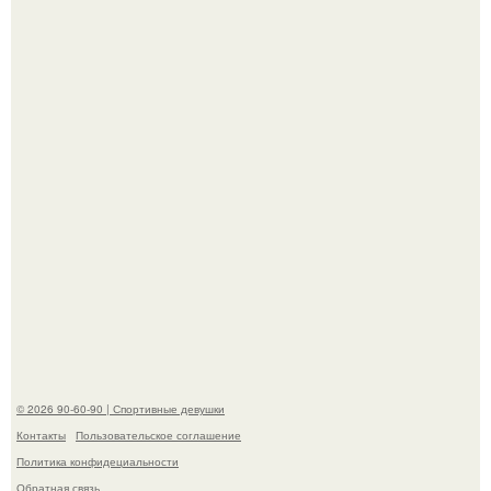
Талант - как и хорошие гены - часто передается по
наследству.
Горяча - Маргарет куолли на съёмках нового клипа
House Tour - актриса не только появилась в кадре, но и
выступила в роли сорежиссёра проекта.
© 2026 90-60-90 | Спортивные девушки
Контакты
Пользовательское соглашение
Политика конфидециальности
Обратная связь