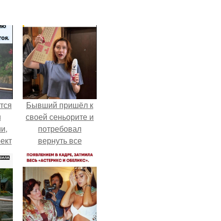
тся
Бывший пришёл к
и
своей сеньорите и
и,
потребовал
ект
вернуть все
ный
подарки.