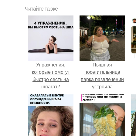
Читайте также
Упражнения,
Пышная
которые помогут
посетительница
быстро сесть на
парка развлечений
шпагат?
устроила
обсуждение в
соцсетях после
неожиданного
столкновения с
правилами
безопасности.