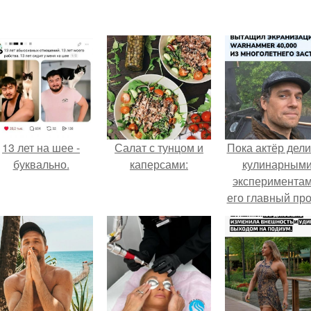
13 лет на шее -
Салат с тунцом и
Пока актёр дели
буквально.
каперсами:
кулинарным
экспериментам
его главный про
сделал серьёз
шаг вперёд.