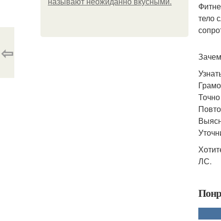
называют неожиданно вкусными.
Фитне
тело 
сопро
⇦
Зачем
Узнат
Грамо
Точно
Повто
Выясн
Уточн
Хотит
ЛС.
Понр