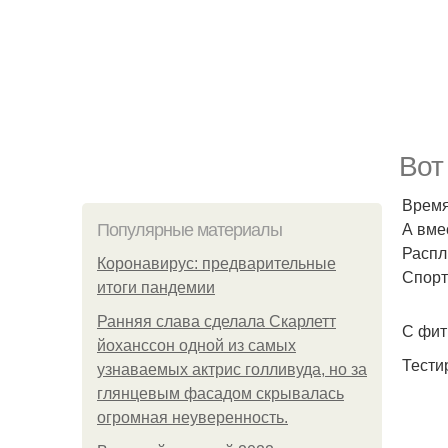
Вот
Время
А вме
Популярные материалы
Распл
Коронавирус: предварительные
Спорт
итоги пандемии
Ранняя слава сделала Скарлетт
С фит
йоханссон одной из самых
Тести
узнаваемых актрис голливуда, но за
глянцевым фасадом скрывалась
огромная неуверенность.