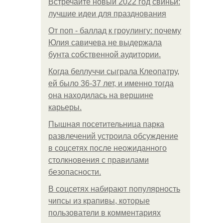
Встречайте новый 2022 год свиньи:
лучшие идеи для празднования
От поп - баллад к гроулингу: почему
Юлия савичева не выдержала
бунта собственной аудитории.
Когда беллуччи сыграла Клеопатру,
ей было 36-37 лет, и именно тогда
она находилась на вершине
карьеры.
Пышная посетительница парка
развлечений устроила обсуждение
в соцсетях после неожиданного
столкновения с правилами
безопасности.
В соцсетях набирают популярность
чипсы из крапивы, которые
пользователи в комментариях