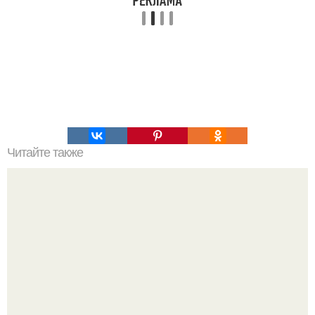
Читайте также
Курица в горчичном соусе со спаржей.