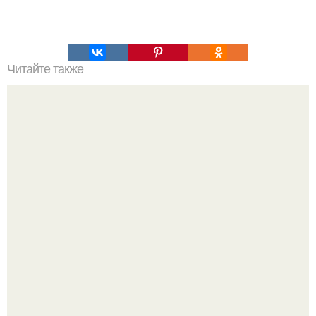
Читайте также
Вариант полезного белково - углеводного ужина.