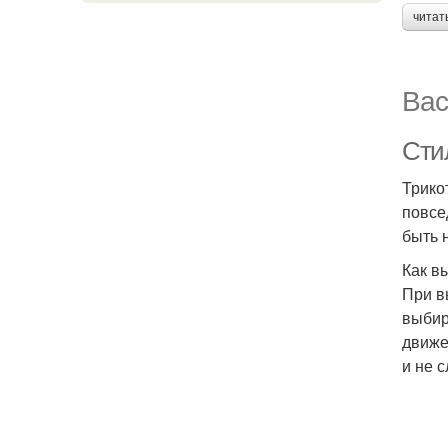
читат
Вас
Сти
Трико
повсе
быть 
Как в
При в
выбир
движе
и не 