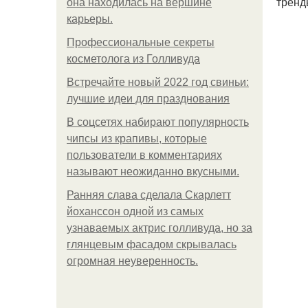
тренд
она находилась на вершине
карьеры.
Профессиональные секреты
косметолога из Голливуда
Встречайте новый 2022 год свиньи:
лучшие идеи для празднования
В соцсетях набирают популярность
чипсы из крапивы, которые
пользователи в комментариях
называют неожиданно вкусными.
Ранняя слава сделала Скарлетт
йоханссон одной из самых
узнаваемых актрис голливуда, но за
глянцевым фасадом скрывалась
огромная неуверенность.