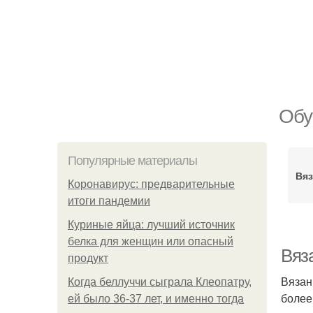
Обу
Популярные материалы
Вяз
Коронавирус: предварительные
итоги пандемии
Куриные яйца: лучший источник
белка для женщин или опасный
Вяза
продукт
Вязан
Когда беллуччи сыграла Клеопатру,
более
ей было 36-37 лет, и именно тогда