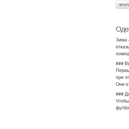
читат
Оде
Зима 
отказ
помощ
### В
Первы
при э
Они о
### Д
Чтобы
футбо