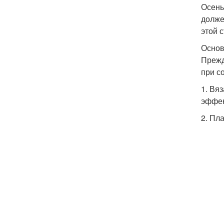
Осень 
долже
этой 
Основ
Прежд
при с
1. Вя
эффек
2. Пл