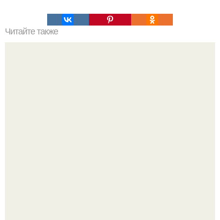
Читайте также
7 базовых упражнений, о которых не стоит забывать.
"Лавочка Пороков" в Праге: когда хотели показать драму