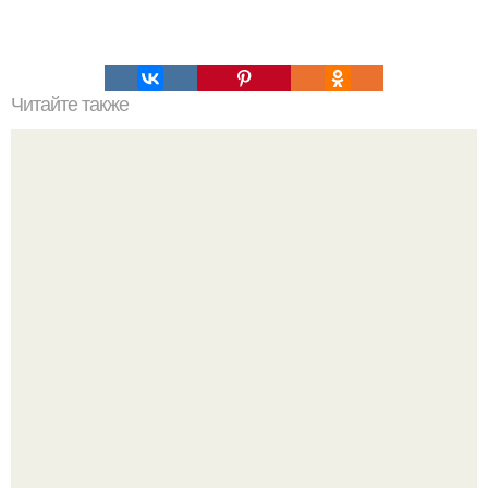
Читайте также
У стройнеющих всегда должен быть под рукой такой
список!