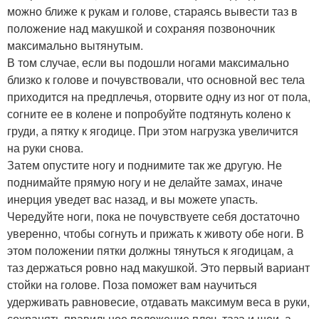
можно ближе к рукам и голове, стараясь вывести таз в
положение над макушкой и сохраняя позвоночник
максимально вытянутым.
В том случае, если вы подошли ногами максимально
близко к голове и почувствовали, что основной вес тела
приходится на предплечья, оторвите одну из ног от пола,
согните ее в колене и попробуйте подтянуть колено к
груди, а пятку к ягодице. При этом нагрузка увеличится
на руки снова.
Затем опустите ногу и поднимите так же другую. Не
поднимайте прямую ногу и не делайте замах, иначе
инерция уведет вас назад, и вы можете упасть.
Чередуйте ноги, пока не почувствуете себя достаточно
уверенно, чтобы согнуть и прижать к животу обе ноги. В
этом положении пятки должны тянуться к ягодицам, а
таз держаться ровно над макушкой. Это первый вариант
стойки на голове. Поза поможет вам научиться
удерживать равновесие, отдавать максимум веса в руки,
сохранять правильное положение плеч, таза и шеи, а