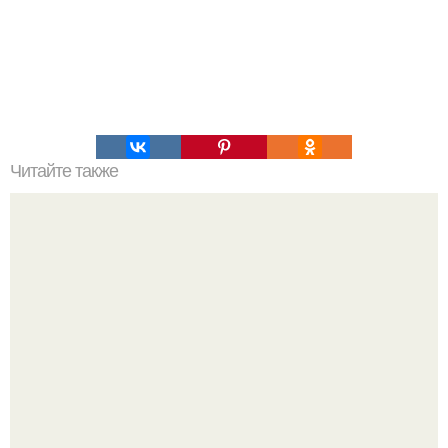
Читайте также
При, каком проценте жира виден пресс у женщин. Пресс
кубиками есть у каждого, но обычно они скрыты под
слоем жира.