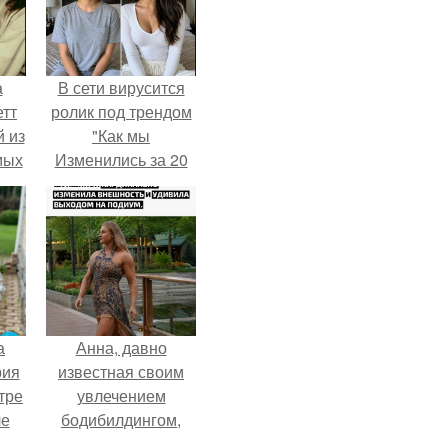
а
В сети вирусится
етт
ролик под трендом
 из
"Как мы
мых
Изменились за 20
да,
лет".
ым
ь.
а
Анна, давно
рия
известная своим
тре
увлечением
ле
бодибилдингом,
а
впервые