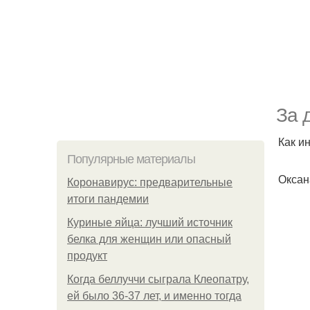
За 
Как и
Популярные материалы
Оксан
Коронавирус: предварительные
итоги пандемии
Куриные яйца: лучший источник
белка для женщин или опасный
продукт
Когда беллуччи сыграла Клеопатру,
ей было 36-37 лет, и именно тогда