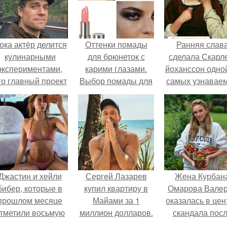
ока актёр делится
Оттенки помады
Ранняя слав
кулинарными
для брюнеток с
сделала Скарл
экспериментами,
карими глазами.
йоханссон одной
го главный проект
Выбор помады для
самых узнавае
делал серьёзный
брюнеток по цвету
актрис голливу
шаг вперёд.
глаз
но за глянцев
фасадом
скрывалась
огромная
неуверенност
Джастин и хейли
Сергей Лазарев
Жена Курбан
бибер, которые в
купил квартиру в
Омарова Вале
прошлом месяце
Майами за 1
оказалась в цен
тметили восьмую
миллион долларов.
скандала пос
годовщину
визита блогер