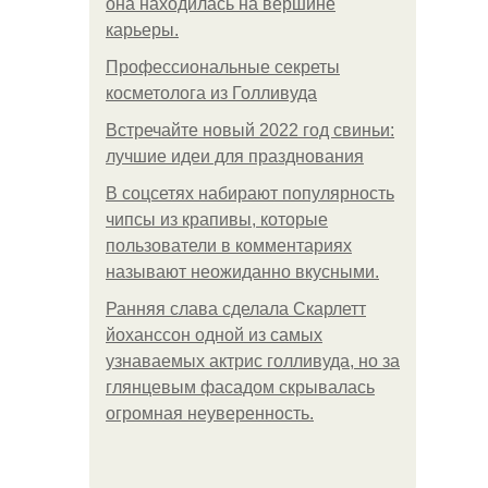
она находилась на вершине
карьеры.
Профессиональные секреты
косметолога из Голливуда
Встречайте новый 2022 год свиньи:
лучшие идеи для празднования
В соцсетях набирают популярность
чипсы из крапивы, которые
пользователи в комментариях
называют неожиданно вкусными.
Ранняя слава сделала Скарлетт
йоханссон одной из самых
узнаваемых актрис голливуда, но за
глянцевым фасадом скрывалась
огромная неуверенность.