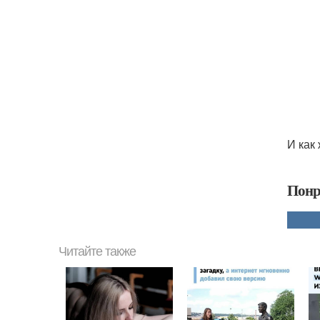
И как
Понр
Читайте также