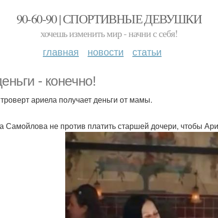
90-60-90 | СПОРТИВНЫЕ ДЕВУШКИ
хочешь изменить мир - начни с себя!
главная
новости
статьи
деньги - конечно!
нтроверт ариела получает деньги от мамы.
а Самойлова не против платить старшей дочери, чтобы Ар