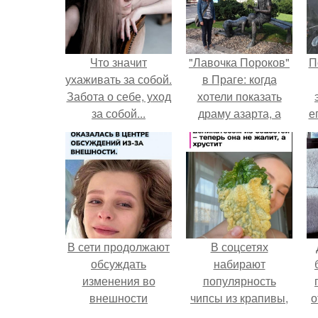
Что значит
"Лавочка Пороков"
П
ухаживать за собой.
в Праге: когда
Забота о себе, уход
хотели показать
за собой...
драму азарта, а
е
получился 18+.
с
В сети продолжают
В соцсетях
обсуждать
набирают
изменения во
популярность
внешности
чипсы из крапивы,
о
актрисы.
которые