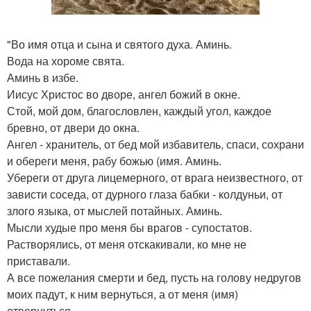
"Во имя отца и сына и святого духа. Аминь.
Вода на хороме свята.
Аминь в избе.
Иисус Христос во дворе, ангел божий в окне.
Стой, мой дом, благословлен, каждый угол, каждое
бревно, от двери до окна.
Ангел - хранитель, от бед мой избавитель, спаси, сохрани
и обереги меня, рабу божью (имя. Аминь.
Убереги от друга лицемерного, от врага неизвестного, от
зависти соседа, от дурного глаза бабки - колдуньи, от
злого языка, от мыслей потайных. Аминь.
Мысли худые про меня бы врагов - супостатов.
Растворялись, от меня отскакивали, ко мне не
приставали.
А все пожелания смерти и бед, пусть на голову недругов
моих падут, к ним вернуться, а от меня (имя)
отвернуться.