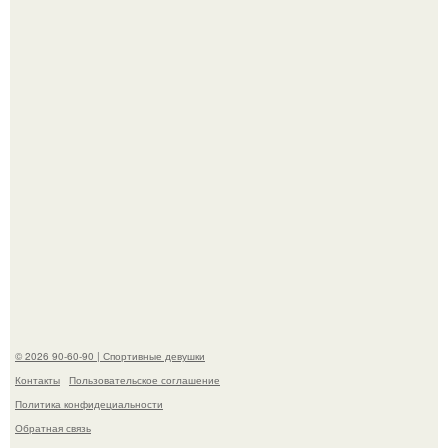
американского моделинга и главным воплощением
естественной привлекательности.
Талант - как и хорошие гены - часто передается по
наследству.
© 2026 90-60-90 | Спортивные девушки
Контакты
Пользовательское соглашение
Политика конфидециальности
Обратная связь