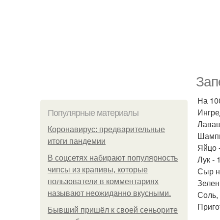
Зап
На 100
Ингре
Популярные материалы
Лаваш
Коронавирус: предварительные
Шампи
итоги пандемии
Яйцо -
В соцсетях набирают популярность
Лук - 
чипсы из крапивы, которые
Сыр н
пользователи в комментариях
Зелень
называют неожиданно вкусными.
Соль, 
Приго
Бывший пришёл к своей сеньорите