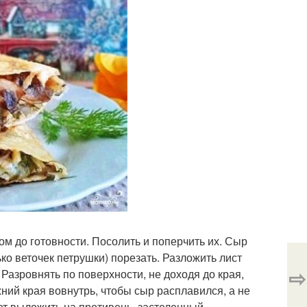
м до готовности. Посолить и поперчить их. Сыр
ько веточек петрушки) порезать. Разложить лист
⇨
Разровнять по поверхности, не доходя до края,
ний края вовнутрь, чтобы сыр расплавился, а не
ет выложить на противень, застеленный