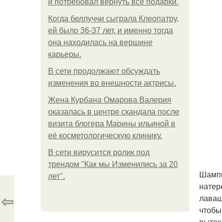
и потребовал вернуть все подарки.
Когда беллуччи сыграла Клеопатру,
ей было 36-37 лет, и именно тогда
она находилась на вершине
карьеры.
В сети продолжают обсуждать
изменения во внешности актрисы.
Жена Курбана Омарова Валерия
оказалась в центре скандала после
визита блогера Марины ильиной в
её косметологическую клинику.
В сети вирусится ролик под
трендом "Как мы Изменились за 20
Шампи
лет".
натер
⇦
лаваш
чтобы
вытек