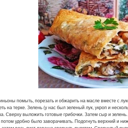
ньоны помыть, порезать и обжарить на масле вместе с луко
еть на терке. Зелень (у нас был зеленый лук, укроп и нескол
а. Сверху выложить готовые грибочки. Затем сыр и зелень. 
 потом удобно было заворачивать. Подогнуть верхний и ниж
, затем весь лист лаваша свернуть рулетом. Свернутый рул