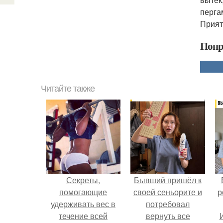
перга
Прият
Понр
Читайте также
Секреты,
Бывший пришёл к
помогающие
своей сеньорите и
р
удерживать вес в
потребовал
течение всей
вернуть все