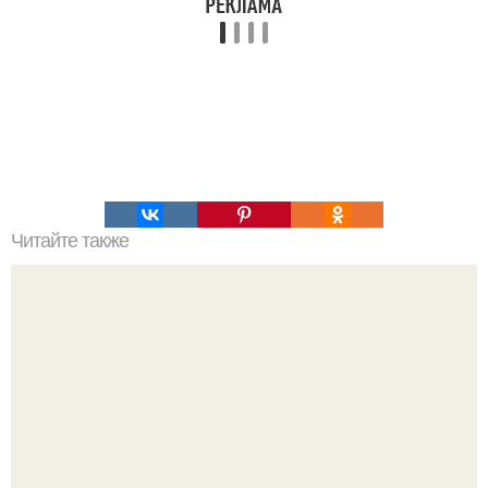
Читайте также
5 рецептов салатов для идеального легкого ужина!