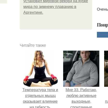
установил мировой рекорд на кубке
мира по зимнему плаванию в
Очень
Аргентине.
Понр
Читайте также
Температура тела и
Мне 33. Работаю,
отдельных мышц
люблю активные
оказывает влияние
выходные,
п
на гибкость.
спонтанные