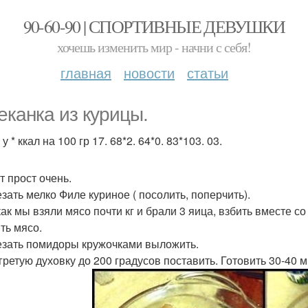
90-60-90 | СПОРТИВНЫЕ ДЕВУШКИ
хочешь изменить мир - начни с себя!
главная
новости
статьи
еканка из курицы.
* у * ккал на 100 гр 17. 68*2. 64*0. 83*103. 03.
т прост очень.
езать мелко Филе куриное ( посолить, поперчить).
как мы взяли мясо почти кг и брали 3 яица, взбить вместе с
ть мясо.
езать помидоры кружочками выложить.
гретую духовку до 200 градусов поставить. Готовить 30-40 м