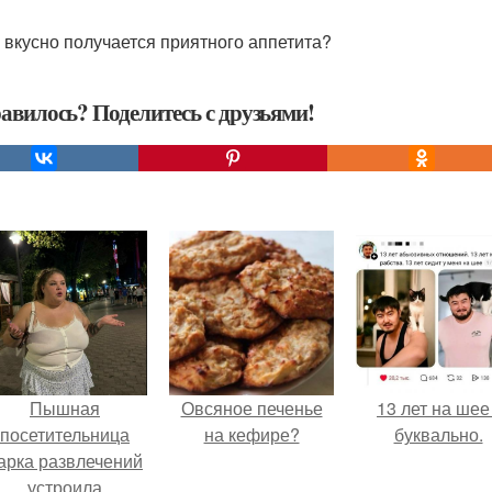
 вкусно получается приятного аппетита?
авилось? Поделитесь с друзьями!
Пышная
Овсяное печенье
13 лет на шее 
посетительница
на кефире?
буквально.
арка развлечений
устроила