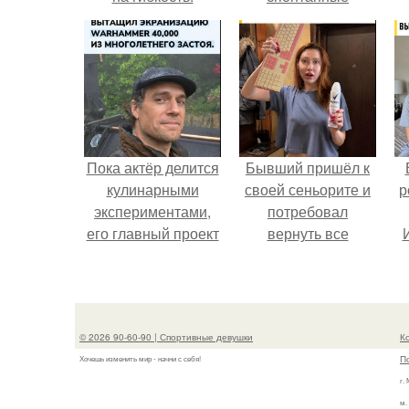
поездки и вечера в
хорошей компании.
Пока актёр делится
Бывший пришёл к
кулинарными
своей сеньорите и
р
экспериментами,
потребовал
его главный проект
вернуть все
сделал серьёзный
подарки.
шаг вперёд.
© 2026 90-60-90 | Спортивные девушки
К
П
Хочешь изменить мир - начни с себя!
г.
м.