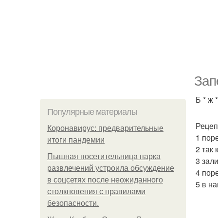
Зап
Б * ж 
Популярные материалы
Рецеп
Коронавирус: предварительные
1 пор
итоги пандемии
2 так 
Пышная посетительница парка
3 зали
развлечений устроила обсуждение
4 пор
в соцсетях после неожиданного
5 в на
столкновения с правилами
безопасности.