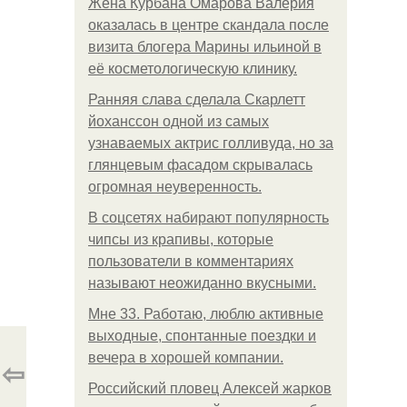
Жена Курбана Омарова Валерия
оказалась в центре скандала после
визита блогера Марины ильиной в
её косметологическую клинику.
Ранняя слава сделала Скарлетт
йоханссон одной из самых
узнаваемых актрис голливуда, но за
глянцевым фасадом скрывалась
огромная неуверенность.
В соцсетях набирают популярность
чипсы из крапивы, которые
пользователи в комментариях
называют неожиданно вкусными.
Мне 33. Работаю, люблю активные
выходные, спонтанные поездки и
вечера в хорошей компании.
⇦
Российский пловец Алексей жарков