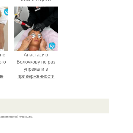
облетел.
 не
Анастасию
ого
Волочкову не раз
упрекали в
ле
приверженности
ых
устаревшим бьюти -
процедурам.
казании обратной гиперссылки.