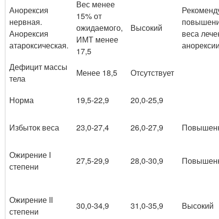
Вес менее
Анорексия
Рекоменд
15% от
нервная.
повышен
ожидаемого,
Высокий
Анорексия
веса лече
ИМТ менее
атароксическая.
анорексии
17,5
Дефицит массы
Менее 18,5
Отсутствует
тела
Норма
19,5-22,9
20,0-25,9
Избыток веса
23,0-27,4
26,0-27,9
Повышен
Ожирение I
27,5-29,9
28,0-30,9
Повышен
степени
Ожирение II
30,0-34,9
31,0-35,9
Высокий
степени