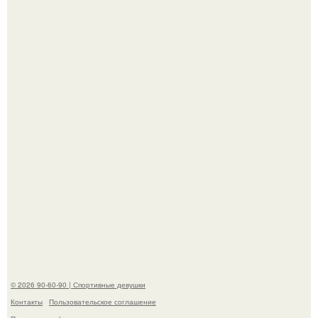
По словам эксперта воз, у мужчин с образованной и
мудрой супругой вероятность скоропостижной смерти
якобы на 46% ниже.
В стране зафиксировали аномальный психологический
сдвиг: переоценка ценностей и жесткая депрессия
теперь настигают парней на 10 лет раньше.
© 2026 90-60-90 | Спортивные девушки
Контакты
Пользовательское соглашение