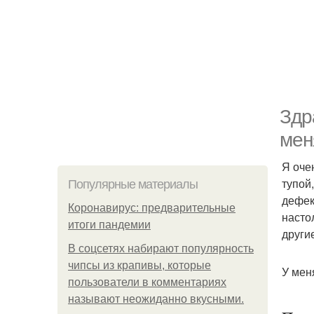
Здр
мен
Я оче
тупой
Популярные материалы
дефек
Коронавирус: предварительные
насто
итоги пандемии
други
В соцсетях набирают популярность
чипсы из крапивы, которые
У мен
пользователи в комментариях
называют неожиданно вкусными.