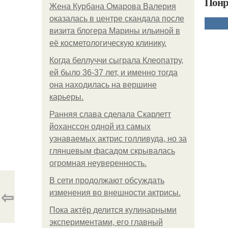
Понр
Жена Курбана Омарова Валерия
оказалась в центре скандала после
визита блогера Марины ильиной в
её косметологическую клинику.
Когда беллуччи сыграла Клеопатру,
ей было 36-37 лет, и именно тогда
она находилась на вершине
карьеры.
Ранняя слава сделала Скарлетт
йоханссон одной из самых
узнаваемых актрис голливуда, но за
глянцевым фасадом скрывалась
огромная неуверенность.
В сети продолжают обсуждать
⇦
изменения во внешности актрисы.
Пока актёр делится кулинарными
экспериментами, его главный