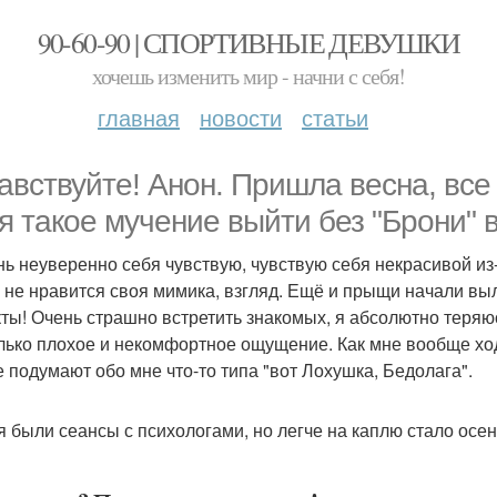
90-60-90 | СПОРТИВНЫЕ ДЕВУШКИ
хочешь изменить мир - начни с себя!
главная
новости
статьи
авствуйте! Анон. Пришла весна, все
я такое мучение выйти без "Брони" 
нь неуверенно себя чувствую, чувствую себя некрасивой из-з
, не нравится своя мимика, взгляд. Ещё и прыщи начали выл
ты! Очень страшно встретить знакомых, я абсолютно теряюс
лько плохое и некомфортное ощущение. Как мне вообще ходи
е подумают обо мне что-то типа "вот Лохушка, Бедолага".
я были сеансы с психологами, но легче на каплю стало осень