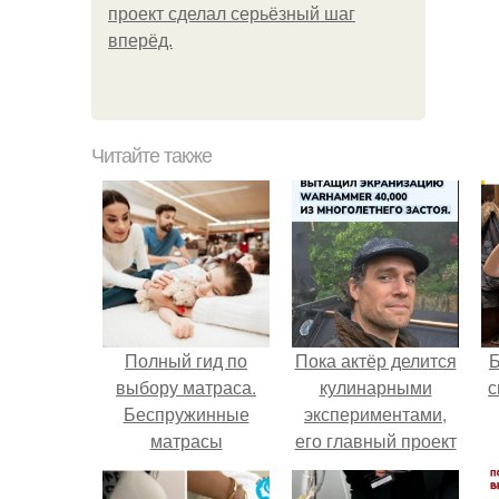
проект сделал серьёзный шаг
вперёд.
Читайте также
Полный гид по
Пока актёр делится
выбору матраса.
кулинарными
с
Беспружинные
экспериментами,
матрасы
его главный проект
сделал серьёзный
шаг вперёд.