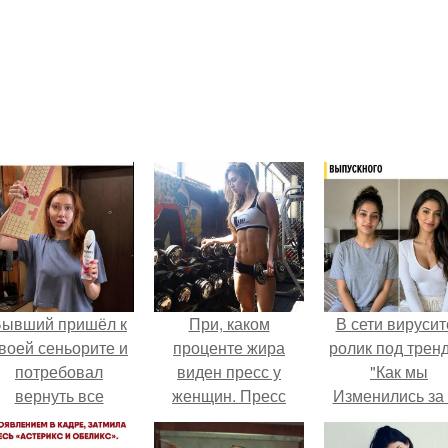
Бывший пришёл к
При, каком
В сети вирусит
воей сеньорите и
проценте жира
ролик под трен
потребовал
виден пресс у
"Как мы
вернуть все
женщин. Пресс
Изменились за
подарки.
кубиками есть у
лет".
каждого, но обычно