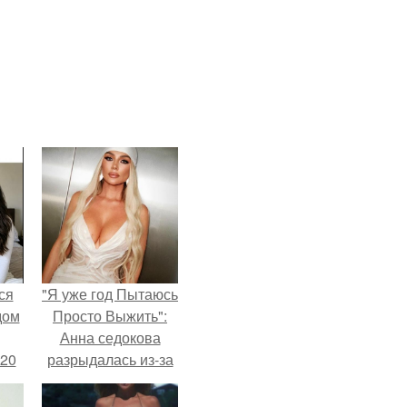
ся
"Я уже год Пытаюсь
дом
Просто Выжить":
Анна седокова
 20
разрыдалась из-за
жесткой травли и
проклятий в сети.