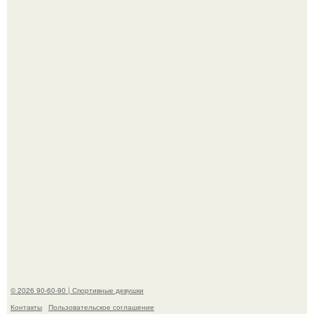
"Лучше бы и Дальше Продолжала их Прятать": в сети
обсудили внешность сыновей Шерон стоун.
Рианна впервые на публике с младшей дочкой роки
айриш появилась.
© 2026 90-60-90 | Спортивные девушки
Контакты
Пользовательское соглашение