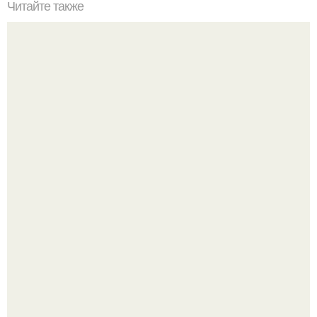
Читайте также
Что значит ухаживать за собой. Забота о себе, уход за
собой...
Жена Курбана Омарова Валерия оказалась в центре
скандала после визита блогера Марины ильиной в её