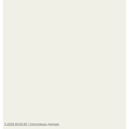
Артист джиган свои мускулы показал.
До мировой славы ее пытались увлечь баскетболом:
отец, школьный учитель физкультуры и поклонник этой
игры, записал дочь в секцию.
© 2026 90-60-90 | Спортивные девушки