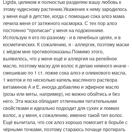
Ligida, целиком и полностью разделяю вашу любовь к
этому чудесному растению.Уважение к нему зародилось
у меня ещё в детстве, когда с помощью сока алоэ мама
лечила меня от затяжного насморка. С тех пор алоэ
постоянно "прописан" у меня на подоконнике.
Использую я его по-разному - и в лечебных целях, и в
косметических. К сожалению, я - аллергик, поэтому маски
с мёдом мне противопоказаны.Помимо этого,
выявилось, что у меня ещё и аллергия на репейное
масло, поэтому маску для волос я делаю немного иначе -
смешиваю по 1 ст. ложке сока алоэ и оливкового масла,
1 желток и по несколько капель масляного раствора
витаминов А и Е, иногда добавляю и эфирное масло
(розы или мяты, например), но можно обойтись и без
него. Эта маска обладает отличными питательными
свойствами и идеально подходит для сухих и ломких
волос, а у меня, к сожалению, именно такой тип волос.
Ещё вычитала, что сок алоэ хорошо помогает в борьбе с
чёрными точками, поэтому стараюсь почаще протирать