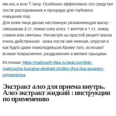
им нос и всю Т-зону. Особенно эффективно это средство
после распаривания и процедур для глубокого
очищения пор.
Для кожи лица делаю несложную увлажняющую маску -
смешиваю 2 ст. ложки сока алоэ, 1 желток и 1 ст. ложку
сливок или сметаны. Несмотря на простой рецепт маска
очень действенная - кожа после неё нежная, упругая и
как будто даже помолодевшая.Кроме того, исчезают
всякие покраснения, раздражения и мелкие прыщики.
Источник:
https://makiyazh-litsa.ru-best.com/foto-
makiyazha-lica/aloe-ekstrakt-zhidkiy-dlya-lica-sposoby-
primeneniya
Экстракт алоэ для приема внутрь.
Алоэ экстракт жидкий : инструкция
по применению