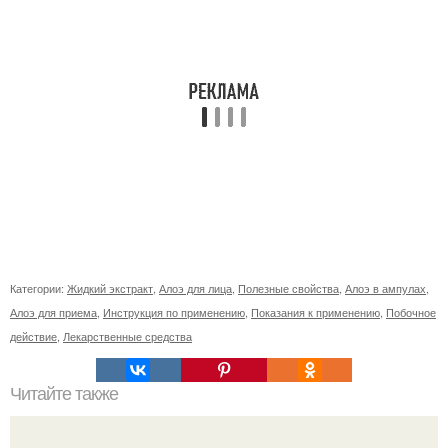
Категории:
Жидкий экстракт
,
Алоэ для лица
,
Полезные свойства
,
Алоэ в ампулах
,
Алоэ для приема
,
Инструкция по применению
,
Показания к применению
,
Побочное
действие
,
Лекарственные средства
Читайте также