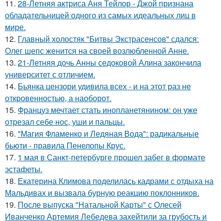
11.
28-Летняя актриса Аня Тейлор - Джой признана
обладательницей одного из самых идеальных лиц в
мире.
12.
Главный холостяк "Битвы Экстрасенсов" сдался:
Олег шепс женится на своей возлюбленной Анне.
13.
21-Летняя дочь Анны седоковой Алина закончила
университет с отличием.
14.
Бьянка цензори удивила всех - и на этот раз не
откровенностью, а наоборот.
15.
Француз мечтает стать инопланетянином: он уже
отрезал себе нос, уши и пальцы.
16.
"Магия Фламенко и Ледяная Вода": радикальные
бьюти - правила Пенелопы Крус.
17.
1 мая в Санкт-петербурге прошел забег в формате
эстафеты.
18.
Екатерина Климова поделилась кадрами с отдыха на
Мальдивах и вызвала бурную реакцию поклонников.
19.
После выпуска "Натальной Карты" с Олесей
Иванченко Артемия Лебедева захейтили за грубость и