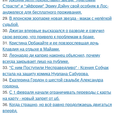
Страсти" и "эйфории" Эрику Дэйну свой особняк в Лос-
анджелесе для бесплатного проживания.
29.
В японском зоопарке новая звезда - макак с нелёгкой
судьбой.
30.
Джиган впервые высказался о разводе и озвучил
свою версию, что привело к проблемам в браке.
31.
Кристина Орбакайте и ее повзрослевшая дочь
Клавдия на отдыхе в Майами.
32.
Леонардо ди каприо наконец объяснил, почему
всегда закрывает лицо на публике.
33.
"С ним Поступили Несправедливо" - Ксения Собчак
встала на защиту комика Нурлана Сабурова.
34.
Екатерина Гордон о шестой свадьбе Александра
гордона.
35.
С 1 февраля начали ограничивать переводы с карты
на карту - новый запрет от цб.
36.
Когда страшно, но всё равно продолжаешь двигаться
вперёд.