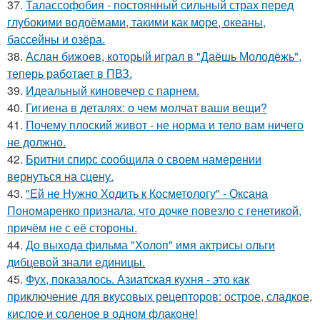
37.
Талассофобия - постоянный сильный страх перед
глубокими водоёмами, такими как море, океаны,
бассейны и озёра.
38.
Аслан бижоев, который играл в "Даёшь Молодёжь",
теперь работает в ПВЗ.
39.
Идеальный киновечер с парнем.
40.
Гигиена в деталях: о чем молчат ваши вещи?
41.
Почему плоский живот - не норма и тело вам ничего
не должно.
42.
Бритни спирс сообщила о своем намерении
вернуться на сцену.
43.
"Ей не Нужно Ходить к Косметологу" - Оксана
Пономаренко признала, что дочке повезло с генетикой,
причём не с её стороны.
44.
До выхода фильма "Холоп" имя актрисы ольги
дибцевой знали единицы.
45.
Фух, показалось. Азиатская кухня - это как
приключение для вкусовых рецепторов: острое, сладкое,
кислое и соленое в одном флаконе!