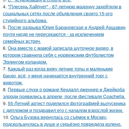
4.
"Плесень Хайпует" - 67-летнюю мадонну захейтили в
социальных сетях после объявления своего 15-ого
студийного альбома.
5.
После разрыва Юлия Барановская и Андрей Аршавин
почти нигде не пересекаются - за исключением
семейных встреч.
6.
Она вместе с мамой записала шуточное видео, в
котором сравнила себя с норвежским футболистом
Эрлингом холандом.
7.
Каждый раз когда вижу летние топы и маленькие
бандо, всё, у меня начинается внутренний торг с
животом.
8.
Первые слухи о романе Кендалл дженнер и Джейкоба
элорди появились в апреле, после фестиваля Coachella.
9.
55-Летний артист поделился фотографией выпускника
с дипломом и поздравил его с началом взрослой жизни.
10.
Ольга Бузова вернулась со съёмок в Москву,
подскользнулась в душе и серьёзно повредила колено.