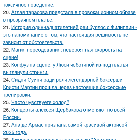
токсичное поведение.
20.
Аглая тарасова предстала в провокационном образе
в прозрачном платье.
21.
История одиннадцатилетней реи буллос с Филиппин -
это напоминание о том, что настоящая решимость не
зависит от обстоятельств.
22.
Магия переодевания: невероятная скорость на
сцене!
23.
Конфуз на сцене: у Люси чеботиной из-под платья
выглянули стринги.
24.
Сидни Суини ради роли легендарной боксерши
Кристи Мартин прошла через настоящие боксерские
тренировки.
25.
Часто чувствуете холод?
26.
Концерты алексея Щербакова отменяют по всей
России.
27.
Ана де Армас признана самой красивой актрисой
2025 года.
28.
Джонни депп предоставил звезде "Анатомии