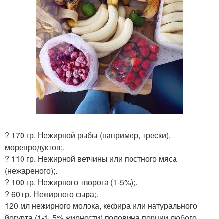
? 170 гр. Нежирной рыбы (например, трески),
морепродуктов;.
? 110 гр. Нежирной ветчины или постного мяса
(нежареного);.
? 100 гр. Нежирного творога (1-5%);.
? 60 гр. Нежирного сыра;.
120 мл нежирного молока, кефира или натурального
йогурта (1-1, 5% жирности) половина порции любого