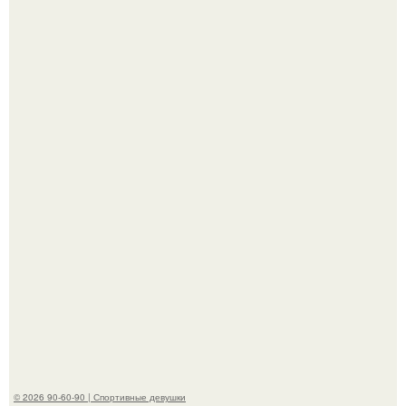
К началу 1980-х Кристи бринкли стала лицом
американского моделинга и главным воплощением
естественной привлекательности.
Талант - как и хорошие гены - часто передается по
наследству.
© 2026 90-60-90 | Спортивные девушки