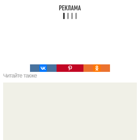
Читайте также
? 20. Фитнес - начинок для рулета из лаваша?