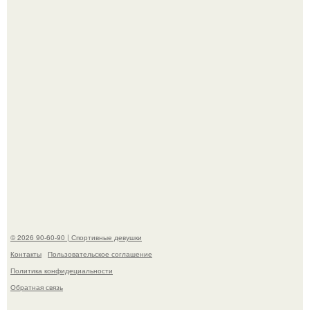
вайбах прошло.
До мировой славы ее пытались увлечь баскетболом:
отец, школьный учитель физкультуры и поклонник этой
игры, записал дочь в секцию.
© 2026 90-60-90 | Спортивные девушки
Контакты
Пользовательское соглашение
Политика конфидециальности
Обратная связь