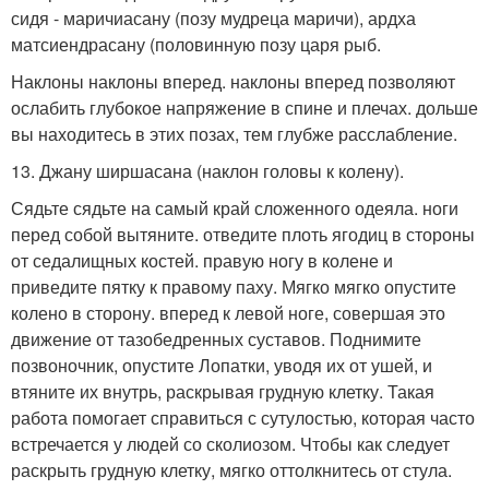
сидя - маричиасану (позу мудреца маричи), ардха
матсиендрасану (половинную позу царя рыб.
Наклоны наклоны вперед. наклоны вперед позволяют
ослабить глубокое напряжение в спине и плечах. дольше
вы находитесь в этих позах, тем глубже расслабление.
13. Джану ширшасана (наклон головы к колену).
Сядьте сядьте на самый край сложенного одеяла. ноги
перед собой вытяните. отведите плоть ягодиц в стороны
от седалищных костей. правую ногу в колене и
приведите пятку к правому паху. Мягко мягко опустите
колено в сторону. вперед к левой ноге, совершая это
движение от тазобедренных суставов. Поднимите
позвоночник, опустите Лопатки, уводя их от ушей, и
втяните их внутрь, раскрывая грудную клетку. Такая
работа помогает справиться с сутулостью, которая часто
встречается у людей со сколиозом. Чтобы как следует
раскрыть грудную клетку, мягко оттолкнитесь от стула.