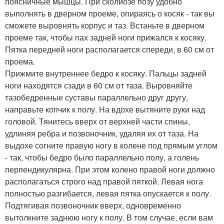
поясничные мышцы. При сколиозе позу удобно
выполнять в дверном проеме, опираясь о косяк - так вы
сможете выровнять корпус и таз. Встаньте в дверном
проеме так, чтобы пах задней ноги прижался к косяку.
Пятка передней ноги располагается спереди, в 60 см от
проема.
Прижмите внутреннее бедро к косяку. Пальцы задней
ноги находятся сзади в 60 см от таза. Выровняйте
тазобедренные суставы параллельно друг другу,
направьте копчик к полу. На вдохе вытяните руки над
головой. Тянитесь вверх от верхней части спины,
удлиняя ребра и позвоночник, удаляя их от таза. На
выдохе согните правую ногу в колене под прямым углом
- так, чтобы бедро было параллельно полу, а голень
перпендикулярна. При этом колено правой ноги должно
располагаться строго над правой пяткой. Левая нога
полностью разгибается, левая пятка опускается к полу.
Подтягивая позвоночник вверх, одновременно
вытолкните заднюю ногу к полу. В том случае, если вам