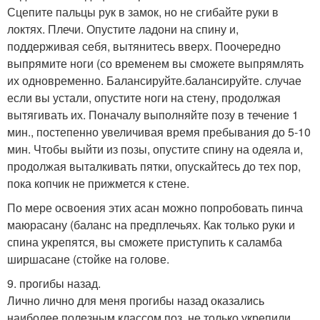
Сцепите пальцы рук в замок, но не сгибайте руки в
локтях. Плечи. Опустите ладони на спину и,
поддерживая себя, вытянитесь вверх. Поочередно
выпрямите ноги (со временем вы сможете выпрямлять
их одновременно. Балансируйте.балансируйте. случае
если вы устали, опустите ноги на стену, продолжая
вытягивать их. Поначалу выполняйте позу в течение 1
мин., постепенно увеличивая время пребывания до 5-10
мин. Чтобы выйти из позы, опустите спину на одеяла и,
продолжая выталкивать пятки, опускайтесь до тех пор,
пока копчик не прижмется к стене.
По мере освоения этих асан можно попробовать пинча
маюрасану (баланс на предплечьях. Как только руки и
спина укрепятся, вы сможете приступить к саламба
ширшасане (стойке на голове.
9. прогибы назад.
Лично лично для меня прогибы назад оказались
наиболее полезным классом поз. не только укрепили