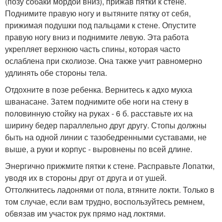
(позу собаки мордой вниз), прижав пятки к стене.
Поднимите правую ногу и вытяните пятку от себя,
прижимая подушки под пальцами к стене. Опустите
правую ногу вниз и поднимите левую. Эта работа
укрепляет верхнюю часть спины, которая часто
ослаблена при сколиозе. Она также учит равномерно
удлинять обе стороны тела.
Отдохните в позе ребенка. Вернитесь к адхо мукха
шванасане. Затем поднимите обе ноги на стену в
половинную стойку на руках - 6 б. расставьте их на
ширину бедер параллельно друг другу. Стопы должны
быть на одной линии с тазобедренными суставами, не
выше, а руки и корпус - выровнены по всей длине.
Энергично прижмите пятки к стене. Расправьте Лопатки,
уводя их в стороны друг от друга и от ушей.
Оттолкнитесь ладонями от пола, втяните локти. Только в
том случае, если вам трудно, воспользуйтесь ремнем,
обвязав им участок рук прямо над локтями.