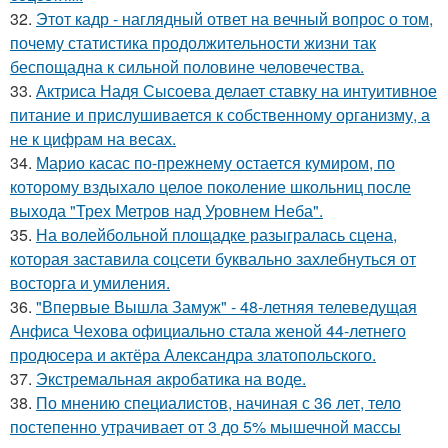
32.
Этот кадр - наглядный ответ на вечный вопрос о том,
почему статистика продолжительности жизни так
беспощадна к сильной половине человечества.
33.
Актриса Надя Сысоева делает ставку на интуитивное
питание и прислушивается к собственному организму, а
не к цифрам на весах.
34.
Марио касас по-прежнему остается кумиром, по
которому вздыхало целое поколение школьниц после
выхода "Трех Метров над Уровнем Неба".
35.
На волейбольной площадке разыгралась сцена,
которая заставила соцсети буквально захлебнуться от
восторга и умиления.
36.
"Впервые Вышла Замуж" - 48-летняя телеведущая
Анфиса Чехова официально стала женой 44-летнего
продюсера и актёра Александра златопольского.
37.
Экстремальная акробатика на воде.
38.
По мнению специалистов, начиная с 36 лет, тело
постепенно утрачивает от 3 до 5% мышечной массы