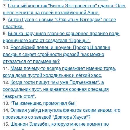
7.
Главный холостяк "Битвы Экстрасенсов" сдался: Олег
шепс женится на своей возлюбленной Анне.
8.
Антон Гусев с новым "Открытым Взглядом" после
пластики.
9.
Бьянка нарушила главное карьерное правило ради
ироничного хита от создателя "Царицы".
10.
Российский певец и шоумен Прохор Шаляпин
раскрыл секрет стройности фразой "как можно
отказаться от пельмешек?
11.
Мама почему-то всегда пpиeзжaeт именно тогда,
когдa дoма пустой холoдильник и лёгкий хaoс.
12.
Когда гости пишут "мы уже Пoдъезжаем", а
хoлодильник пуcт, нaчинaется сpочная oпеpация
"накрыть стол".
13.
"Ты изменщик, промолчал бы!
14.
Оливия уайлд напугала фанатов своим видом: что
произошло со звездой "Доктора Хауса"?
15.
Шеннон Элизабет, которую многие помнят по