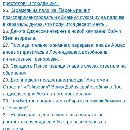
престолов" и "людям икс".
25.
Карамель на палочке. Парень решил
поэкспериментировать и обмакнул луковицу на палочке
в карамель, думая, что получится десерт мечты.
26.
Дакота Джонсон интернет в новой кампании Calvin
Klein взорвала.
27.
После длительного зимнего перерыва, ана де Армас
вновь отправилась в Лос-анджелес, возобновив
интенсивные тренировки.
28.
Скандал в Пензе: певица слава в слезах ответила на
обвинения.
29.
Джонни депп предоставил звезде "Анатомии
Страсти" и "эйфории" Эрику Дэйну свой особняк в Лос-
анджелесе для бесплатного проживания.
30.
Тим Бёртон продолжает собирать своих любимчиков
в "Уэнсдей".
31.
Необычная сцена в пункте выдачи заказов
растрогала очевидцев и быстро разлетелась по
соцсетям.