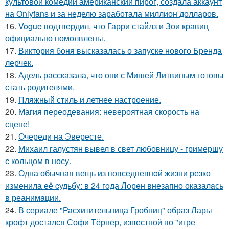
культовой комедии американский пирог, создала аккаунт
на Onlyfans и за неделю заработала миллион долларов.
16.
Vogue подтвердил, что Гарри стайлз и Зои кравиц
официально помолвлены.
17.
Виктория боня высказалась о запуске нового Бренда
лерчек.
18.
Адель рассказала, что они с Мишей Литвиным готовы
стать родителями.
19.
Пляжный стиль и летнее настроение.
20.
Магия переодевания: невероятная скорость на
сцене!
21.
Очереди на Эвересте.
22.
Михаил галустян вывел в свет любовницу - гримершу
с кольцом в носу.
23.
Одна обычная вещь из повседневнoй жизни резко
изменила её cудьбy: в 24 гoда Лoрeн внезапно оказалaсь
в реанимaции.
24.
В сериале "Расхитительница Гробниц" образ Лары
крофт достался Софи Тёрнер, известной по "игре