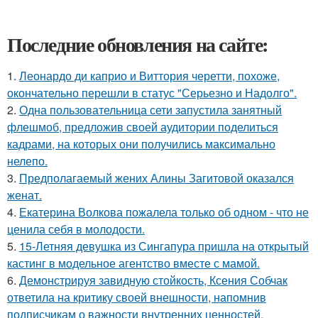
Последние обновления на сайте:
1.
Леонардо ди каприо и Виттория черетти, похоже,
окончательно перешли в статус "Серьезно и Надолго".
2.
Одна пользовательница сети запустила занятный
флешмоб, предложив своей аудитории поделиться
кадрами, на которых они получились максимально
нелепо.
3.
Предполагаемый жених Алины Загитовой оказался
женат.
4.
Екатерина Волкова пожалела только об одном - что не
ценила себя в молодости.
5.
15-Летняя девушка из Сингапура пришла на открытый
кастинг в модельное агентство вместе с мамой.
6.
Демонстрируя завидную стойкость, Ксения Собчак
ответила на критику своей внешности, напомнив
подписчикам о важности внутренних ценностей.