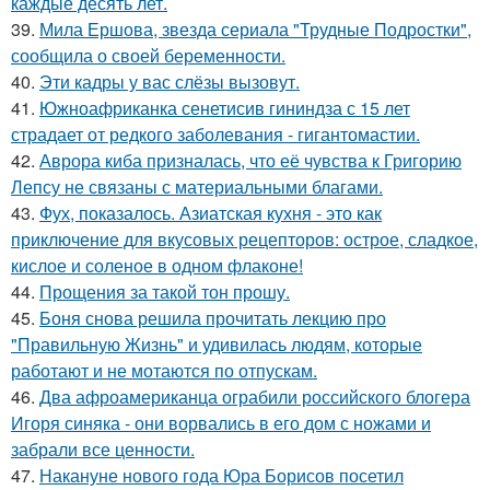
каждые десять лет.
39.
Мила Ершова, звезда сериала "Трудные Подростки",
сообщила о своей беременности.
40.
Эти кадры у вас слёзы вызовут.
41.
Южноафриканка сенетисив гининдза с 15 лет
страдает от редкого заболевания - гигантомастии.
42.
Аврора киба призналась, что её чувства к Григорию
Лепсу не связаны с материальными благами.
43.
Фух, показалось. Азиатская кухня - это как
приключение для вкусовых рецепторов: острое, сладкое,
кислое и соленое в одном флаконе!
44.
Прощения за такой тон прошу.
45.
Боня снова решила прочитать лекцию про
"Правильную Жизнь" и удивилась людям, которые
работают и не мотаются по отпускам.
46.
Два афроамериканца ограбили российского блогера
Игоря синяка - они ворвались в его дом с ножами и
забрали все ценности.
47.
Накануне нового года Юра Борисов посетил