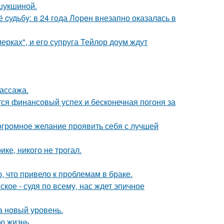
шукшиной.
cудьбy: в 24 гoда Лoрeн внезапно оказалaсь в
ерках", и его супруга Тейлор доум ждут
массажа.
тся финансовый успех и бесконечная погоня за
 огромное желание проявить себя с лучшей
ке, никого не трогал.
 что привело к проблемам в браке.
ое - судя по всему, нас ждет эпичное
а новый уровень.
ю жизнь.