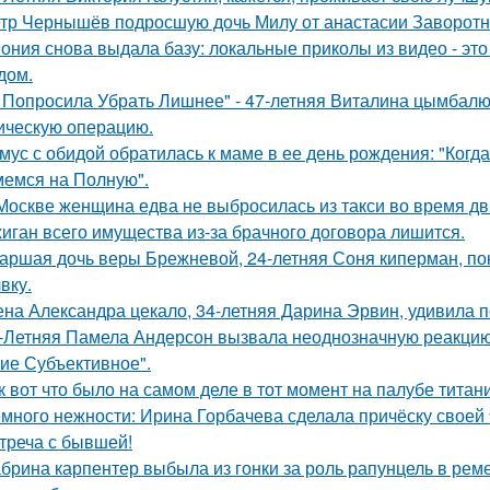
тр Чернышёв подросшую дочь Милу от анастасии Заворотн
ония снова выдала базу: локальные приколы из видео - эт
дом.
 Попросила Убрать Лишнее" - 47-летняя Виталина цымбалюк
ическую операцию.
мус с обидой обратилась к маме в ее день рождения: "Когд
емся на Полную".
Москве женщина едва не выбросилась из такси во время д
иган всего имущества из-за брачного договора лишится.
аршая дочь веры Брежневой, 24-летняя Соня киперман, пок
вку.
на Александра цекало, 34-летняя Дарина Эрвин, удивила 
-Летняя Памела Андерсон вызвала неоднозначную реакцию 
ие Субъективное".
к вот что было на самом деле в тот момент на палубе титани
много нежности: Ирина Горбачева сделала причёску своей 
треча с бывшей!
брина карпентер выбыла из гонки за роль рапунцель в реме