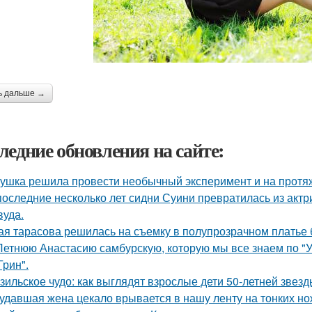
ь дальше →
ледние обновления на сайте:
ушка решила провести необычный эксперимент и на протяж
последние несколько лет сидни Суини превратилась из актр
вуда.
ая тарасова решилась на съемку в полупрозрачном платье 
Летнюю Анастасию самбурскую, которую мы все знаем по "У
Грин".
зильское чудо: как выглядят взрослые дети 50-летней звез
удавшая жена цекало врывается в нашу ленту на тонких но