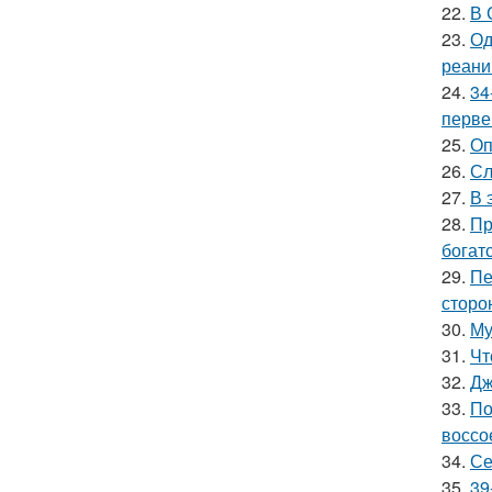
22.
В 
23.
Од
реани
24.
34
перве
25.
Оп
26.
Сл
27.
В 
28.
Пр
богат
29.
Пе
сторо
30.
Му
31.
Чт
32.
Дж
33.
По
воссо
34.
Се
35.
39