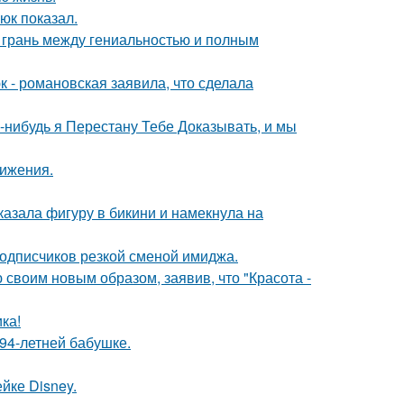
юк показал.
о грань между гениальностью и полным
 - романовская заявила, что сделала
а-нибудь я Перестану Тебе Доказывать, и мы
вижения.
азала фигуру в бикини и намекнула на
подписчиков резкой сменой имиджа.
своим новым образом, заявив, что "Красота -
ка!
94-летней бабушке.
йке Disney.