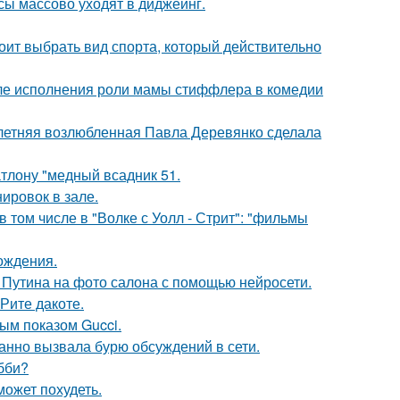
сы массово уходят в диджеинг.
ит выбрать вид спорта, который действительно
ле исполнения роли мамы стиффлера в комедии
-летняя возлюбленная Павла Деревянко сделала
тлону "медный всадник 51.
ировок в зале.
 том числе в "Волке с Уолл - Стрит": "фильмы
ождения.
 Путина на фото салона с помощью нейросети.
Рите дакоте.
ным показом Gucci.
анно вызвала бурю обсуждений в сети.
бби?
может похудеть.