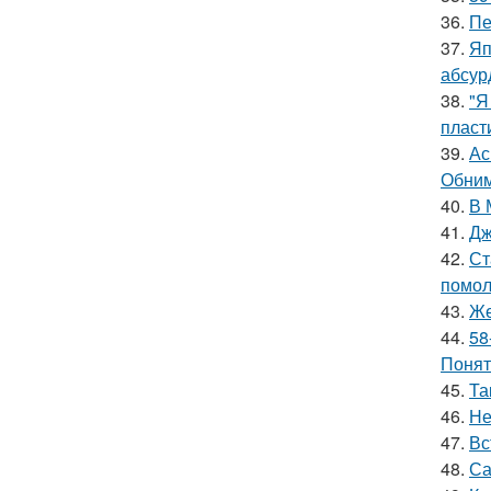
36.
Пе
37.
Яп
абсур
38.
"Я
пласт
39.
Ас
Обним
40.
В 
41.
Дж
42.
Ст
помол
43.
Же
44.
58
Понят
45.
Та
46.
Не
47.
Вс
48.
Са