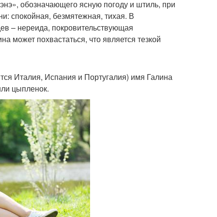
лэнэ», обозначающего ясную погоду и штиль, при
и: спокойная, безмятежная, тихая. В
дев – нереида, покровительствующая
на может похвастаться, что является тезкой
ятся Италия, Испания и Португалия) имя Галина
 или цыпленок.