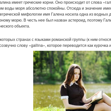
алина имеет греческие корни. Оно происходит от слова «га
ом воды моря абсолютно спокойны. Отсюда и значение имен
егреческой мифологии имя Галена носила одна из водных 
рному морю. В честь нее был назван астероид, поэтому Гали
ческого объекта.
екоторых странах с языками романской группы (к ним относ
 созвучно слову «gallina», которое переводится как курочка