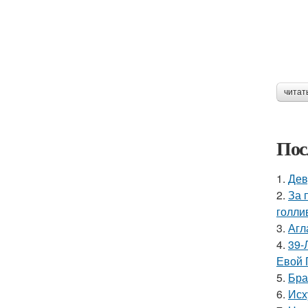
читат
Пос
1.
Дев
2.
За 
голли
3.
Агл
4.
39-
Евой 
5.
Бра
6.
Исх