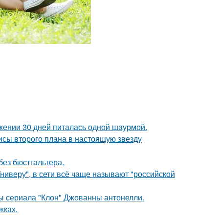
ении 30 дней питалась одной шаурмой.
исы второго плана в настоящую звезду
без бюстгальтера.
ниверу", в сети всё чаще называют "российской
ды сериала "Клон" Джованны антонелли.
жках.