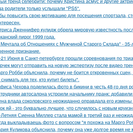
ый тренд селебрити: почему Кристина асмус и другие актри
да родители только услышали "PS5".
бы повысить свою мотивацию для посещения спортзала, сто
нтересен.
триса Дженнифер кулидж обрела мировую известность пос
канский пирог 1999 года.
 Мечтала об Отношениях с Мужчиной Старого Склада" - 35
венное признание.
-21 Июня в Санкт-петербурге прошли соревнования по триа
рчек могут отправить на новую экспертизу после видео трен
рго Робби объяснила, почему не боится откровенных сцен, в
снимать для тех, кто купит билеты".
фиса Чехова поделилась фото в бикини в честь 48-го дня р
трудники автосалона устроили начальнику пранк: добавили
на влада соколовского неожиданно оправдала его измены 
ок яй - это буквально лучшее, что случилось с новым круиз
-Летняя Сиенна Миллер стала мамой в третий раз и неожид
гда выкладываешь фото с вопросом "я похожа на Марго Ро
рия Куликова объяснила, почему она уже долгое время не 