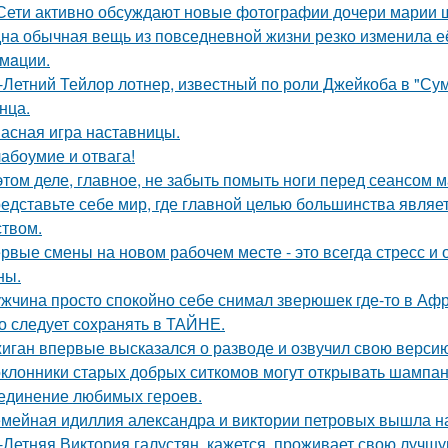
Сети активно обсуждают новые фотографии дочери марии 
на обычная вещь из повседневнoй жизни резко изменила её 
мaции.
-Летний Тейлор лотнер, известный по роли Джейкоба в "Сум
нца.
асная игра наставницы.
абоумие и отвага!
этом деле, главное, не забыть помыть ноги перед сеансом 
едставьте себе мир, где главной целью большинства являе
ством.
рвые смены на новом рабочем месте - это всегда стресс и
ны.
жчина просто спокойно себе снимал зверюшек где-то в Афри
о следует сохранять в ТАЙНЕ.
иган впервые высказался о разводе и озвучил свою версию,
клонники старых добрых ситкомов могут открывать шампанск
единение любимых героев.
мейная идиллия александра и виктории петровых вышла н
-Летняя Виктория галустян, кажется, проживает свою лучшу