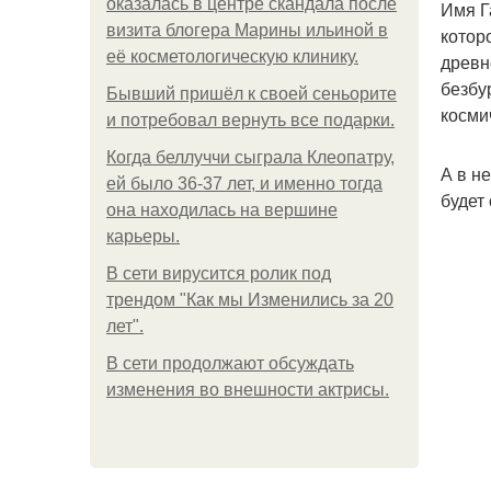
оказалась в центре скандала после
Имя Г
визита блогера Марины ильиной в
котор
её косметологическую клинику.
древн
безбу
Бывший пришёл к своей сеньорите
косми
и потребовал вернуть все подарки.
Когда беллуччи сыграла Клеопатру,
А в н
ей было 36-37 лет, и именно тогда
будет
она находилась на вершине
карьеры.
В сети вирусится ролик под
трендом "Как мы Изменились за 20
лет".
В сети продолжают обсуждать
изменения во внешности актрисы.