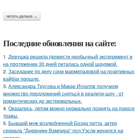
читать дальше →
Последние обновления на сайте:
1.
Девушка решила провести необычный эксперимент и
на протяжении 30 дней питалась одной шаурмой.
2.
Заседание по делу сони мармеладовой на позитивных
вайбах прошло.
3.
Александра Трусова и Макар Игнатов получили
множество предложений сняться в реалити-шоу - от
романтических до экстремальных.
4.
Оказалось, летом можно нормально поднять на покосе
травы.
5.
Бывший муж возлюбленной Брэда питта, актер
сериала "Дневники Вампира" пол Уэсли женился на
модели.