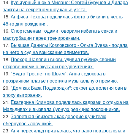
14.
Культурный шок в Милане: Сергей бурунов и Дилара
зажгли на секретном шоу канье уэста.
15.
Анфиса Чехова поделилась фото в бикини в честь
48-го дня рождения.
16.
Спортсменам годами говорили избегать секса и
мастурбации перед тренировками.
17.
Бывшая Данилы Козловского - Ольга Зуева - подала
на него в суд на взыскание алиментов.
18.
Прохор Шаляпин вновь удивил публику своими
откровениями о вкусах и предпочтениях.
19.
"Будто Треснет по Швам": Анна седокова в
прозрачном платье посетила музыкальную премию.
20.
"Дом как База Подзарядки": секрет долголетия ови в
эпоху выгорания.
21.
Екатерина Климова поделилась кадрами с отдыха на
Мальдивах и вызвала бурную реакцию поклонников.
22.
Запретная близость: как доверие к учителю
обернулось ловушкой.
23.
Аня пересильд призналась, что рано повзрослела и