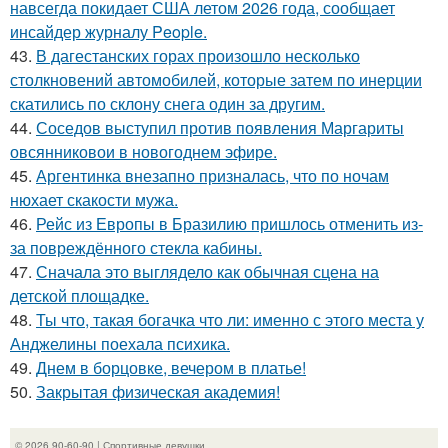
навсегда покидает США летом 2026 года, сообщает
инсайдер журналу People.
43.
В дагестанских горах произошло несколько
столкновений автомобилей, которые затем по инерции
скатились по склону снега один за другим.
44.
Соседов выступил против появления Маргариты
овсянниковои в новогоднем эфире.
45.
Аргентинка внезапно призналась, что по ночам
нюхает скакости мужа.
46.
Рейс из Европы в Бразилию пришлось отменить из-
за повреждённого стекла кабины.
47.
Сначала это выглядело как обычная сцена на
детской площадке.
48.
Ты что, такая богачка что ли: именно с этого места у
Анджелины поехала психика.
49.
Днем в борцовке, вечером в платье!
50.
Закрытая физическая академия!
© 2026 90-60-90 | Спортивные девушки