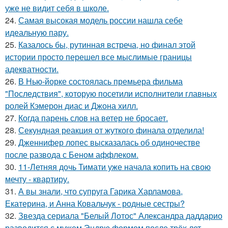
уже не видит себя в школе.
24.
Самая высокая модель россии нашла себе
идеальную пару.
25.
Казалось бы, рутинная встреча, но финал этой
истории просто перешел все мыслимые границы
адекватности.
26.
В Нью-йорке состоялась премьера фильма
"Последствия", которую посетили исполнители главных
ролей Кэмерон диас и Джона хилл.
27.
Когда парень слов на ветер не бросает.
28.
Секундная реакция от жуткого финала отделила!
29.
Дженнифер лопес высказалась об одиночестве
после развода с Беном аффлеком.
30.
11-Летняя дочь Тимати уже начала копить на свою
мечту - квартиру.
31.
А вы знали, что супруга Гарика Харламова,
Екатерина, и Анна Ковальчук - родные сестры?
32.
Звезда сериала "Белый Лотос" Александра даддарио
разводится с мужем Эндрю формом после трёх лет