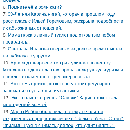
6.
Помните её в роли кати?
7.
33-Летняя Карина нигай, которая в прошлом году
рассталась с Ильёй Гореловым, раскрыла подробности
их абьюзивных отношений.
8.
Мама пляж в личный туалет под открытым небом
превратила.
9.
Светлана Иванова впервые за долгое время вышла
на публику с супругом.
10.
Арнольд шварценеггер разгуливает по центру
Мюнхена в одних плавках, пропагандируя культуризм и
привлекая клиентов в тренажерный зал.
11.
Вот семь причин, по которым стоит регулярно
заниматься суставной гимнастикой:
12.
Экс - солистка группы "Сливки" Карина кокс стала
многодетной мамой.
13.
Марго Робби объяснила, почему не боится
откровенных сцен, в том числе в "Волке с Уолл - Стрит":
"фильмы нужно снимать для тех, кто купит билеты".