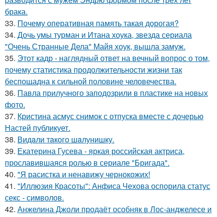
брака.
33.
Почему оперативная память такая дорогая?
34.
Дочь умы турман и Итана хоука, звезда сериала
"Очень Странные Дела" Майя хоук, вышла замуж.
35.
Этот кадр - наглядный ответ на вечный вопрос о том,
почему статистика продолжительности жизни так
беспощадна к сильной половине человечества.
36.
Павла прилучного заподозрили в пластике на новых
фото.
37.
Кристина асмус снимок с отпуска вместе с дочерью
Настей публикует.
38.
Видaли тaкого шaлунишку.
39.
Екатерина Гусева - яркая российская актриса,
прославившаяся ролью в сериале "Бригада".
40.
"Я расистка и ненавижу чернокожих!
41.
"Иллюзия Красоты": Анфиса Чехова оспорила статус
секс - символов.
42.
Анжелина Джоли продаёт особняк в Лос-анджелесе и