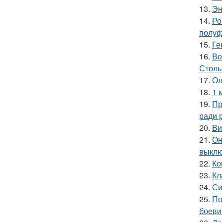
13.
Эн
14.
Ро
полуф
15.
Ге
16.
Во
Столь
17.
Ол
18.
1 
19.
Пр
ради 
20.
Ви
21.
Он
выклю
22.
Ко
23.
Кл
24.
Си
25.
По
боеви