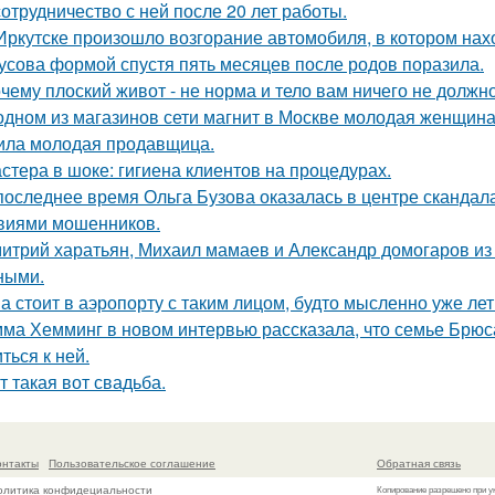
сотрудничество с ней после 20 лет работы.
Иркутске произошло возгорание автомобиля, в котором нах
усова формой спустя пять месяцев после родов поразила.
чему плоский живот - не норма и тело вам ничего не должно
одном из магазинов сети магнит в Москве молодая женщина 
ила молодая продавщица.
стера в шоке: гигиена клиентов на процедурах.
последнее время Ольга Бузова оказалась в центре скандала
виями мошенников.
итрий харатьян, Михаил мамаев и Александр домогаров из
ными.
а стоит в аэропорту с таким лицом, будто мысленно уже лет
ма Хемминг в новом интервью рассказала, что семье Брюса
ться к ней.
т такая вот свадьба.
онтакты
Пользовательское соглашение
Обратная связь
олитика конфидециальности
Копирование разрешено при у