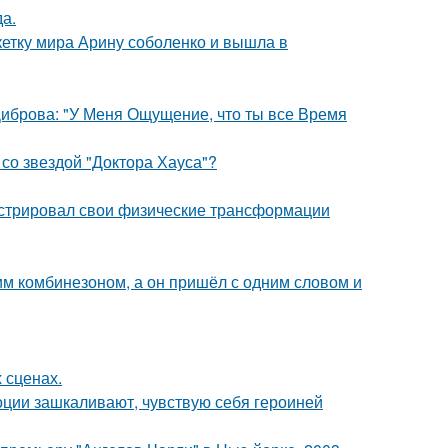
да.
етку мира Арину соболенко и вышла в
Диброва: "У Меня Ощущение, что ты все Время
со звездой "Доктора Хауса"?
стрировал свои физические трансформации
им комбинезоном, а он пришёл с одним словом и
 сценах.
моции зашкаливают, чувствую себя героиней