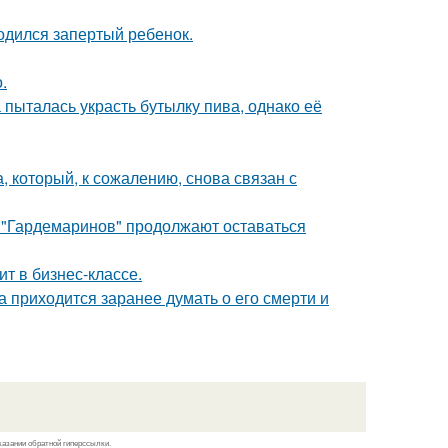
одился запертый ребенок.
.
пыталась украсть бутылку пива, однако её
, который, к сожалению, снова связан с
 "Гардемаринов" продолжают оставаться
ит в бизнес-классе.
 приходится заранее думать о его смерти и
казании обратной гиперссылки.