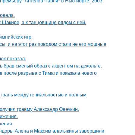
премьеру "Ангелов Чарли" в Нью-йорке, 2003
овала.
 Шакире, а к танцовщице рядом с ней.
импийских игр.
ы, и на этот раз поводом стали не его мощные
юк показал.
ыбрав смелый образ с акцентом на декольте.
 после разрыва с Тимати показала нового
о грань между гениальностью и полным
получил травму Александр Овечкин.
вижения.
шения.
танцоры Алена и Максим алалыкины завершили