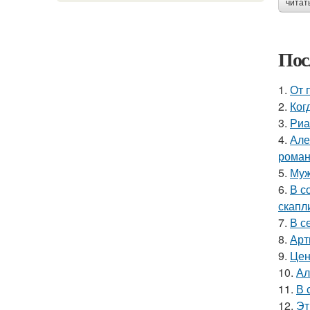
читат
Пос
1.
От 
2.
Ког
3.
Риа
4.
Але
роман
5.
Муж
6.
В с
скапл
7.
В с
8.
Арт
9.
Цен
10.
Ал
11.
В 
12.
Эт