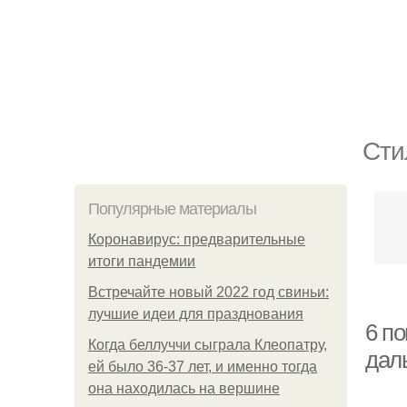
Сти
Популярные материалы
Коронавирус: предварительные
итоги пандемии
Встречайте новый 2022 год свиньи:
лучшие идеи для празднования
6 по
Когда беллуччи сыграла Клеопатру,
дал
ей было 36-37 лет, и именно тогда
она находилась на вершине