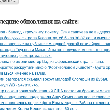
ь дальше →
ледние обновления на сайте:
поп - баллад к гроулингу: почему Юлия савичева не выдерж
да беллуччи сыграла Клеопатру, ей было 36-37 лет, и именн
нна впервые на публике с младшей дочкой роки айриш поя
ксандра Трусова и Макар Игнатов получили множество пред
тических до экстремальных.
чина по имени мистер Вад из африканской страны Гана.
оцсетях раскрутили миф о "Кортизоловом Животе" - будто х
иваться именно на талии.
ети разгорелся скандал вокруг молодой блогерши из Дубая.
икул WB - 247813745.
тр по контролю заболеваний США поставил брокколи макс
ёна водонаева поддержала Анну Семенович после слива е
сети появилось редкие фото Евы мендес и Райана гослинга
им летом Холли Берри исполнится 60 лет.