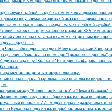
ю бэрримор и Кэмерон диаз пьют шампанское по дороге на 
ндея слухи о тайной свадьбе с томом холландом спровоцир
 одном из шоу внимание зрителей оказалось приковано не к
японском зоопарке новая звезда - макак с нелёгкой судьбой.
Италии состоялось торжественное открытие XXV зимних ол
игорий Лепс снова оказался в самом центре внимания пресс
 а дела сердечные.
тр Чернышёв подросшую дочь Милу от анастасии Заворотн
ра делевинь блистала на премьере "Грозового Перевала", в
бедительница шоу "Холостяк" Екатерина сафарова впервые
бленного.
вица мечтает встретить вторую половинку.
ония снова выдала базу: локальные приколы из видео - эт
дом.
поединке между "Вашингтон Кэпиталз" и "Чикаго блэкхокс" 
Москве женщина едва не выбросилась из такси во время д
ртуальный пранк: как ИИ - модель едва не разрушила отно
тьяна Буланова поделилась подробностями о том, как ее 