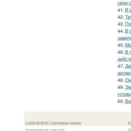
свое 
41.
В 
42.
Тр
43.
По
44.
В 
замет
45.
Ма
46.
В 
дейст
47.
Дм
актив
48.
Он
49.
Эм
готови
50.
Во
© 2026 90-60-90 | Спортивные девушки
К
П
Хочешь изменить мир - начни с себя!