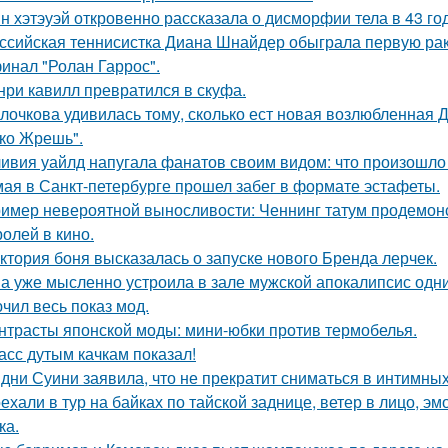
н хэтэуэй откровенно рассказала о дисморфии тела в 43 го
ссийская теннисистка Диана Шнайдер обыграла первую рак
инал "Ролан Гаррос".
нри кавилл превратился в скуфа.
лочкова удивилась тому, сколько ест новая возлюбленная 
ко Жрешь".
ивия уайлд напугала фанатов своим видом: что произошло 
мая в Санкт-петербурге прошел забег в формате эстафеты.
имер невероятной выносливости: Ченнинг татум продемон
ролей в кино.
ктория боня высказалась о запуске нового Бренда лерчек.
а уже мысленно устроила в зале мужской апокалипсис одн
чил весь показ мод.
нтрасты японской моды: мини-юбки против термобелья.
асс дутым качкам показал!
дни Суини заявила, что не прекратит сниматься в интимных
ехали в тур на байках по тайской заднице, ветер в лицо, э
ка.