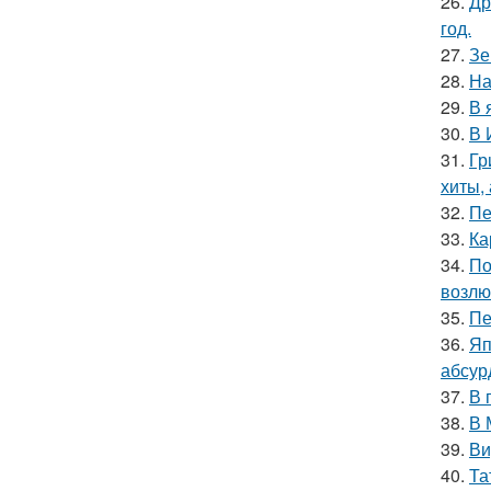
26.
Др
год.
27.
Зе
28.
На
29.
В 
30.
В 
31.
Гр
хиты,
32.
Пе
33.
Ка
34.
По
возлю
35.
Пе
36.
Яп
абсур
37.
В 
38.
В 
39.
Ви
40.
Та