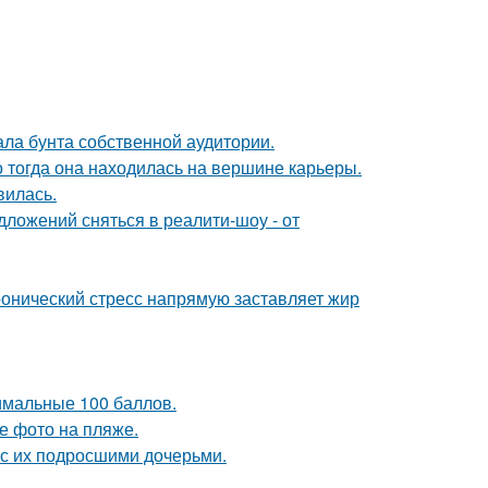
ала бунта собственной аудитории.
о тогда она находилась на вершине карьеры.
вилась.
ложений сняться в реалити-шоу - от
ронический стресс напрямую заставляет жир
имальные 100 баллов.
е фото на пляже.
 с их подросшими дочерьми.