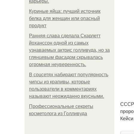
карьеры.
Куриные яйца: лучший источник
белка для женщин или опасный
продукт
Ранняя слава сделала Скарлетт
йоханссон одной из самых
узнаваемых актрис голливуда, но за
глянцевым фасадом скрывалась
огромная неуверенность.
В соцсетях набирают популярность
чипсы из крапивы, которые
пользователи в комментариях
называют неожиданно вкусными.
СССР 
Профессиональные секреты
проро
косметолога из Голливуда
Кейси