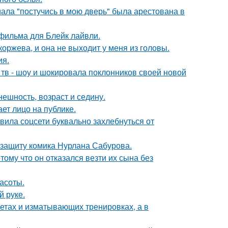
ала "постучись в мою дверь" была арестована в
фильма для Блейк лайвли.
оржева, и она не выходит у меня из головы.
ия.
а тв - шоу и шокировала поклонников своей новой
ешность, возраст и седину.
ет лицо на публике.
вила соцсети буквально захлебнуться от
 защиту комика Нурлана Сабурова.
ому что он отказался везти их сына без
асоты.
й руке.
диетах и изматывающих тренировках, а в