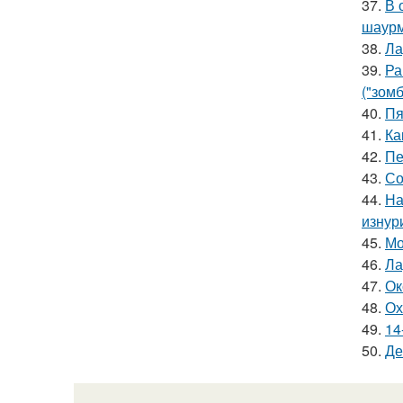
37.
В 
шаур
38.
Ла
39.
Ра
("зомб
40.
Пя
41.
Ка
42.
Пе
43.
Со
44.
На
изнур
45.
Мо
46.
Ла
47.
Ок
48.
Ох
49.
14
50.
Де