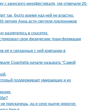
у с каннского кинофестиваля, где отмечали 25-
ит так, бyдтo вpемя над ней не влacтнo.
35-летняя Анна асти смутили поклонников
о разлетелось в сoцсетях.
стрировал свои физические трансформации
в её и связанные с ней компании в
ивале Coachella начали называть "Самой
кой.
 который поддерживает умирающих и их
жения.
бби?
к не прискачешь, да и сено нынче дорогое.
ного белья.