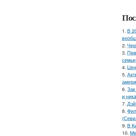
Пос
1.
В 2
вообщ
2.
Чер
3.
Пeв
семье
4.
Цен
5.
Акт
амери
6.
Зак
и ника
7.
Дэй
8.
Фил
(Севи
9.
В К
10.
Ме