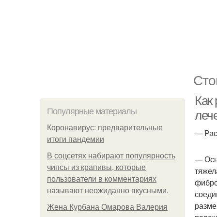
Сто
Как 
Популярные материалы
леч
Коронавирус: предварительные
— Рас
итоги пандемии
В соцсетях набирают популярность
— Осн
чипсы из крапивы, которые
тяжел
пользователи в комментариях
фибро
называют неожиданно вкусными.
соеди
разме
Жена Курбана Омарова Валерия