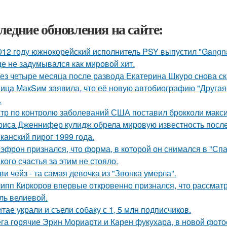
ледние обновления на сайте:
012 году южнокорейский исполнитель PSY выпустил "Gangna
е не задумывался как мировой хит.
ез четыре месяца после развода Екатерина Шкуро снова сказ
ица MакSим заявила, что её новую автобиографию "Другая 
.
тр по контролю заболеваний США поставил брокколи макс
риса Дженнифер кулидж обрела мировую известность посл
канский пирог 1999 года.
 эфрон признался, что форма, в которой он снимался в "Сп
кого счастья за этим не стояло.
ви чейз - та самая девочка из "Звонка умерла".
ипп Киркоров впервые откровенно признался, что рассматрив
ль велиевой.
итае украли и съели собаку с 1, 5 млн подписчиков.
га горячие Эрин Мориарти и Карен фукухара, в новой фото