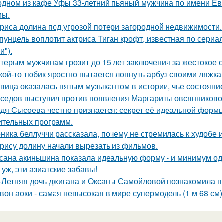
одном из кафе Уфы 33-летний пьяный мужчина по имени Евг
мы.
риса долина под угрозой потери загородной недвижимости.
пунцель воплотит актриса Тиган крофт, известная по сериа
и").
терым мужчинам грозит до 15 лет заключения за жестокое 
кой-то тюбик яростно пытается лопнуть арбуз своими ляжка
вица оказалась пятым музыкантом в истории, чье состоян
седов выступил против появления Маргариты овсянниково
дя Сысоева честно признается: секрет её идеальной формы 
ительных программ.
ника беллуччи рассказала, почему не стремилась к худобе
рису долину начали вырезать из фильмов.
сана акиньшина показала идеальную форму - и минимум о
 уж, эти азиатские забавы!
-Летняя дочь джигана и Оксаны Самойловой познакомила п
вон аоки - самая невысокая в мире супермодель (1 м 68 см)