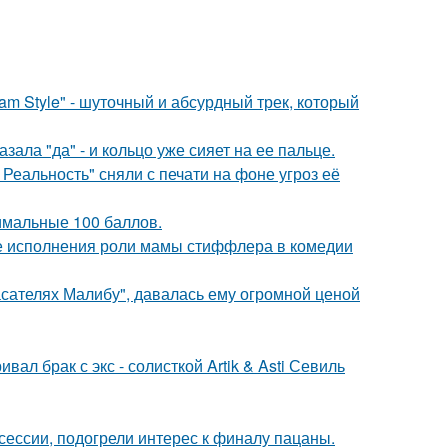
m Style" - шуточный и абсурдный трек, который
ала "да" - и кольцо уже сияет на ее пальце.
Реальность" сняли с печати на фоне угроз её
имальные 100 баллов.
е исполнения роли мамы стиффлера в комедии
асателях Малибу", давалась ему огромной ценой
ал брак с экс - солисткой Artik & Asti Севиль
сессии, подогрели интерес к финалу пацаны.