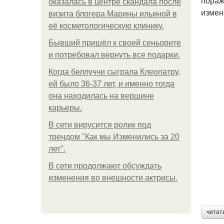
пораж
оказалась в центре скандала после
измен
визита блогера Марины ильиной в
её косметологическую клинику.
Бывший пришёл к своей сеньорите
и потребовал вернуть все подарки.
Когда беллуччи сыграла Клеопатру,
ей было 36-37 лет, и именно тогда
она находилась на вершине
карьеры.
В сети вирусится ролик под
трендом "Как мы Изменились за 20
лет".
В сети продолжают обсуждать
изменения во внешности актрисы.
читат