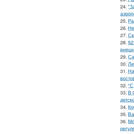
24.
"З
аэроп
25.
Ра
26.
Не
27.
Ск
28.
52
внешн
29.
Са
30.
Ле
31.
На
восто
32.
"С
33.
В 
детско
34.
Ко
35.
Ва
36.
Мо
регул