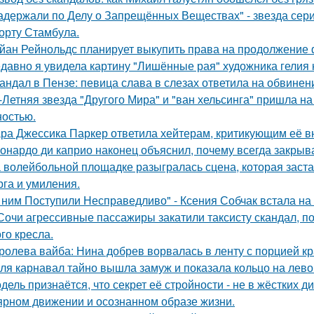
адержали по Делу о Запрещённых Веществах" - звезда сери
орту Стамбула.
йан Рейнольдс планирует выкупить права на продолжение 
давно я увидела картину "Лишённые рая" художника гелия к
андал в Пензе: певица слава в слезах ответила на обвинен
-Летняя звезда "Другого Мира" и "ван хельсинга" пришла н
остью.
ра Джессика Паркер ответила хейтерам, критикующим её вн
онардо ди каприо наконец объяснил, почему всегда закрыва
 волейбольной площадке разыгралась сцена, которая заста
рга и умиления.
 ним Поступили Несправедливо" - Ксения Собчак встала на
Сочи агрессивные пассажиры закатили таксисту скандал, пот
го кресла.
ролева вайба: Нина добрев ворвалась в ленту с порцией кр
ля карнавал тайно вышла замуж и показала кольцо на лево
дель признаётся, что секрет её стройности - не в жёстких 
ярном движении и осознанном образе жизни.