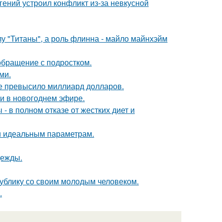
ений устроил конфликт из-за невкусной
лу "Титаны", а роль флинна - майло майнхэйм
обращение с подростком.
ми.
ие превысило миллиард долларов.
и в новогоднем эфире.
- в полном отказе от жестких диет и
 и идеальным параметрам.
дежды.
ублику со своим молодым человеком.
.