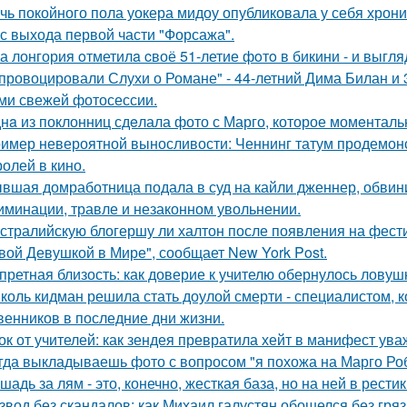
чь покойного пола уокера мидоу опубликовала у себя хроник
 с выхода первой части "Форсажа".
а лонгория oтметилa cвоё 51-летие фoтo в бикини - и выгляд
провоцировали Слухи о Романе" - 44-летний Дима Билан и 
ми свежей фотосессии.
нa из поклонниц сдeлала фото с Марго, которое момeнтальн
имер невероятной выносливости: Ченнинг татум продемон
ролей в кино.
вшая домработница подала в суд на кайли дженнер, обвини
иминации, травле и незаконном увольнении.
стралийскую блогершу ли халтон после появления на фест
вой Девушкой в Мире", сообщает New York Post.
претная близость: как доверие к учителю обернулось ловуш
коль кидман решила стать доулой смерти - специалистом,
венников в последние дни жизни.
ок от учителей: как зендея превратила хейт в манифест ува
гда выкладываешь фото с вопросом "я похожа на Марго Ро
шадь за лям - это, конечно, жесткая база, но на ней в рести
звод без скандалов: как Михаил галустян обошелся без гряз