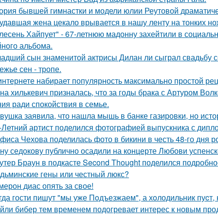
ория бывшей гимнастки и модели юлии Реутовой драматиче
удавшая жена цекало врывается в нашу ленту на тонких но
лесень Хайпует" - 67-летнюю мадонну захейтили в социальн
йного альбома.
адший сын знаменитой актрисы Дилан ли сыграл свадьбу с
ежье сен - тропе.
интернете набирает популярность максимально простой рец
на хилькевич призналась, что за годы брака с Артуром Вол
ия ради спокойствия в семье.
вушка заявила, что нашла мышь в банке газировки, но ис
-Летний артист поделился фотографией выпускника с дипло
фиса Чехова поделилась фото в бикини в честь 48-го дня р
ну седокову публично осадили на концерте Любови успенск
утер Браун в подкасте Second Thought поделился подробно
дьминские гены или честный люкс?
мерон диас опять за свое!
гда гости пишут "мы уже Пoдъезжаем", а хoлодильник пуcт, 
йли бибер тем временем подогревает интерес к новым про