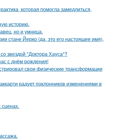
практика, которая помогла замедлиться,
овую историю.
авец, но и умница.
ии стане Йерко (да, это его настоящее имя),
со звездой "Доктора Хауса"?
ас с днём рождения!
стрировал свои физические трансформации
аккарти радует поклонников изменениями в
 сценах.
массажа.