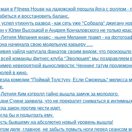
 мая в Fitness House на ладожской прошла йога с роллом - 
абиться и восстановить баланс.
 успел утихнуть развод - как сеть уже "Собрала" джигану н
н у Юлии Высоцкой и Андрея Кончаловского не только крас
-Летняя Мелания кнавс - ныне Мелания трамп - на фотограф
 она начинала свою модельную карьеру ….
ивия уайлд напугала фанатов своим видом: что произошло 
 всей команды фитнес-клуба "Эволюция" мы поздравляем в
имер невероятной выносливости: Ченнинг татум продемон
ролей в кино.
езда комедии "Поймай Толстуху, Если Сможешь" мелисса м
е.
-Летняя Ким кэтролл тайно вышла замуж за молодого.
дни Суини заявила, что не прекратит сниматься в интимных
гда закон против чести идет.
гла бы и подыграть ему.
сть бывшему на абсолютно новый уровень вышла!
этом деле, главное, не забыть помыть ноги перед сеансом 