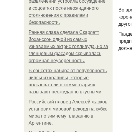
развлечений устроила обсуждение
в соцсетях после неожиданного
Во вр
столкновения с правилами
корон
безопасности.
друго
Ранняя слава сделала Скарлетт
Панде
йоханссон одной из самых
предп
узнаваемых актрис голливуда, но за
должн
глянцевым фасадом скрывалась
огромная неуверенность.
В соцсетях набирают популярность
чипсы из крапивы, которые
пользователи в комментариях
называют неожиданно вкусными.
Российский пловец Алексей жарков
установил мировой рекорд на кубке
мира по зимнему плаванию в
Аргентине.