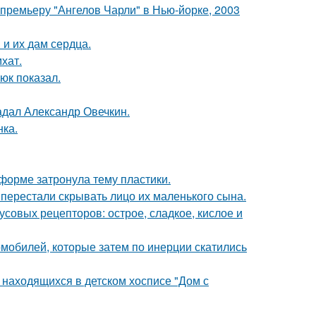
премьеру "Ангелов Чарли" в Нью-йорке, 2003
и их дам сердца.
хат.
юк показал.
радал Александр Овечкин.
нка.
форме затронула тему пластики.
 перестали скрывать лицо их маленького сына.
кусовых рецепторов: острое, сладкое, кислое и
омобилей, которые затем по инерции скатились
 находящихся в детском хосписе "Дом с