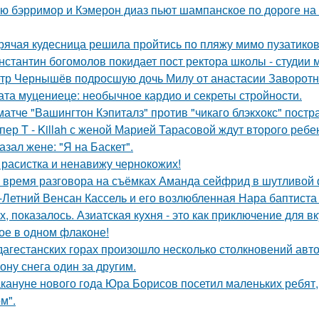
ю бэрримор и Кэмерон диаз пьют шампанское по дороге на 
рячая кудесница решила пройтись по пляжу мимо пузатиков 
нстантин богомолов покидает пост ректора школы - студии м
тр Чернышёв подросшую дочь Милу от анастасии Заворотн
ата муцениеце: необычное кардио и секреты стройности.
матче "Вашингтон Кэпиталз" против "чикаго блэкхокс" пост
пер T - Killah с женой Марией Тарасовой ждут второго ребе
азал жене: "Я на Баскет".
 расистка и ненавижу чернокожих!
 время разговора на съёмках Аманда сейфрид в шутливой 
-Летний Венсан Кассель и его возлюбленная Нара баптиста
х, показалось. Азиатская кухня - это как приключение для в
ое в одном флаконе!
дагестанских горах произошло несколько столкновений авт
ону снега один за другим.
кануне нового года Юра Борисов посетил маленьких ребят,
м".