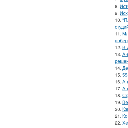
8.
Ист
9.
Исх
10.
"П
студи
11.
Мл
побер
12.
В 
13.
Ан
решен
14.
Де
15.
55
16.
Ан
17.
Ан
18.
Ск
19.
Ве
20.
Кэ
21.
Ко
22.
Хе