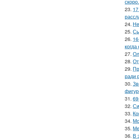
скоро.
23.
17
рассл
24.
Не
25.
Сы
26.
16
когда
27.
Ол
28.
От
29.
Пр
ради 
30.
Зв
фигур
31.
69
32.
Си
33.
Ко
34.
Мо
35.
Ме
36.
В 