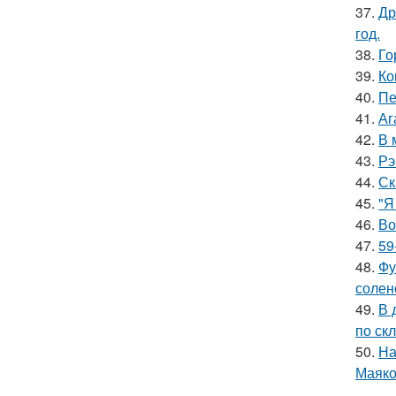
37.
Др
год.
38.
Го
39.
Ко
40.
Пе
41.
Аг
42.
В 
43.
Рэ
44.
Ск
45.
"Я
46.
Во
47.
59
48.
Фу
солен
49.
В 
по скл
50.
На
Маяко