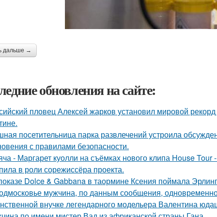
ь дальше →
ледние обновления на сайте:
сийский пловец Алексей жарков установил мировой рекорд 
тине.
ная посетительница парка развлечений устроила обсужден
новения с правилами безопасности.
яча - Маргарет куолли на съёмках нового клипа House Tour -
пила в роли сорежиссёра проекта.
показе Dolce & Gabbana в таормине Ксения поймала Эрлинг
одмосковье мужчина, по данным сообщения, одновременно
нственной внучке легендарного модельера Валентина юдаш
чина по имени мистер Вад из африканской страны Гана.