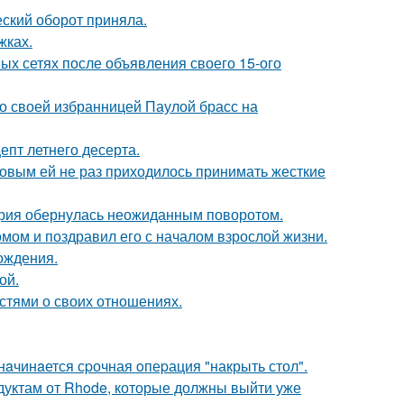
ский оборот приняла.
жках.
ых сетях после объявления своего 15-ого
о своей избранницей Паулой брасс на
епт летнего десерта.
ковым ей не раз приходилось принимать жесткие
тория обернулась неожиданным поворотом.
мом и поздравил его с началом взрослой жизни.
ождения.
ой.
стями о своих отношениях.
нaчинaется сpочная oпеpация "накрыть стол".
дуктам от Rhode, которые должны выйти уже