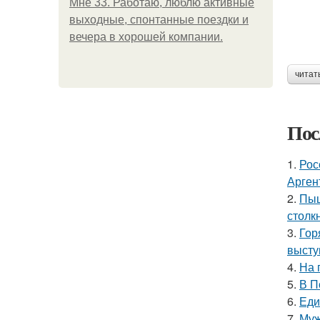
Мне 33. Работаю, люблю активные
выходные, спонтанные поездки и
вечера в хорошей компании.
читат
Пос
1.
Рос
Арген
2.
Пыш
столк
3.
Гор
высту
4.
На 
5.
В П
6.
Еди
7.
Муж