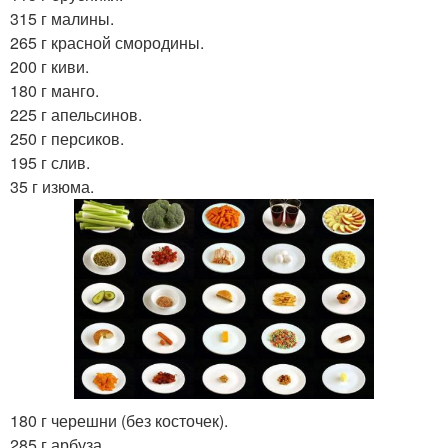
315 г малины.
265 г красной смородины.
200 г киви.
180 г манго.
225 г апельсинов.
250 г персиков.
195 г слив.
35 г изюма.
180 г черешни (без косточек).
285 г арбуза.