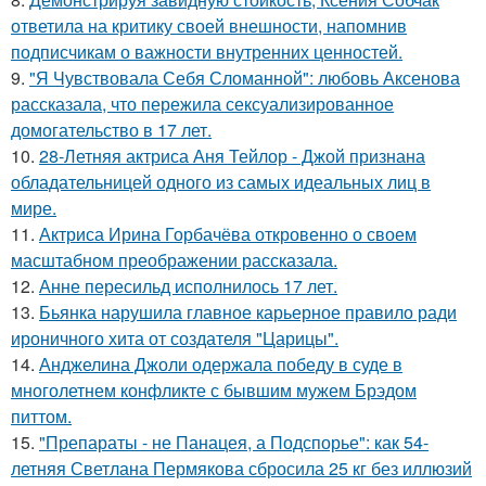
ответила на критику своей внешности, напомнив
подписчикам о важности внутренних ценностей.
9.
"Я Чувствовала Себя Сломанной": любовь Аксенова
рассказала, что пережила сексуализированное
домогательство в 17 лет.
10.
28-Летняя актриса Аня Тейлор - Джой признана
обладательницей одного из самых идеальных лиц в
мире.
11.
Актриса Ирина Горбачёва откровенно о своем
масштабном преображении рассказала.
12.
Анне пересильд исполнилось 17 лет.
13.
Бьянка нарушила главное карьерное правило ради
ироничного хита от создателя "Царицы".
14.
Анджелина Джоли одержала победу в суде в
многолетнем конфликте с бывшим мужем Брэдом
питтом.
15.
"Препараты - не Панацея, а Подспорье": как 54-
летняя Светлана Пермякова сбросила 25 кг без иллюзий