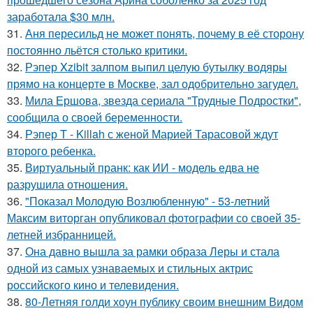
заработала $30 млн.
31.
Аня пересильд не может понять, почему в её сторону
постоянно льётся столько критики.
32.
Рэпер Xzibit залпом выпил целую бутылку водяры
прямо на концерте в Москве, зал одобрительно загудел.
33.
Мила Ершова, звезда сериала "Трудные Подростки",
сообщила о своей беременности.
34.
Рэпер T - Killah с женой Марией Тарасовой ждут
второго ребенка.
35.
Виртуальный пранк: как ИИ - модель едва не
разрушила отношения.
36.
"Показал Молодую Возлюбленную" - 53-летний
Максим виторган опубликовал фотографии со своей 35-
летней избранницей.
37.
Она давно вышла за рамки образа Леры и стала
одной из самых узнаваемых и стильных актрис
российского кино и телевидения.
38.
80-Летняя голди хоун публику своим внешним Видом