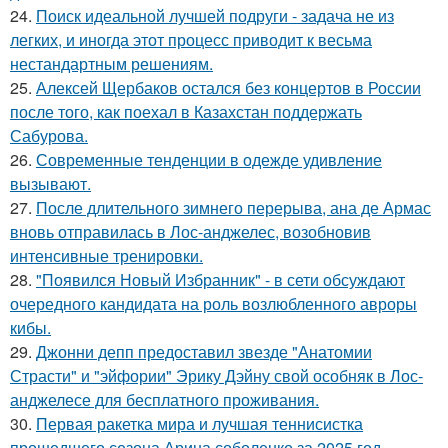
24.
Поиск идеальной лучшей подруги - задача не из
легких, и иногда этот процесс приводит к весьма
нестандартным решениям.
25.
Алексей Щербаков остался без концертов в России
после того, как поехал в Казахстан поддержать
Сабурова.
26.
Современные тенденции в одежде удивление
вызывают.
27.
После длительного зимнего перерыва, ана де Армас
вновь отправилась в Лос-анджелес, возобновив
интенсивные тренировки.
28.
"Появился Новый Избранник" - в сети обсуждают
очередного кандидата на роль возлюбленного авроры
кибы.
29.
Джонни депп предоставил звезде "Анатомии
Страсти" и "эйфории" Эрику Дэйну свой особняк в Лос-
анджелесе для бесплатного проживания.
30.
Первая ракетка мира и лучшая теннисистка
прошедшего сезона Арина соболенко за 2025 год