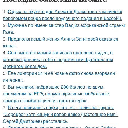
1.
Отдых на пхукете для Алексея Долматова закончился
переломом ребра после неудачного падения в бассейн.
2.
Мужчина по имени мистер Вад из африканской страны
Гана.
3.
Предполагаемый жених Алины Загитовой оказался
женат.
4.
Она вместе с мамой записала шуточное видео, в
котором сравнила себя с норвежским футболистом
Эрлингом холандом.
5.
Еве лонгории 51 и её новые фото снова взорвали
интернет.
6.
Выпускники, набравшие 200 баллов по двум
предметам на ЕГЭ, получат красивые мобильные
номера с комбинацией из трёх пятёрок.
7.
В сети появились слухи, что экс - солистка группы
"Серебро" катя кищук и рэпер 9mice (настоящее имя -
Сергей Дмитриев) расстались.
8.
Демонстрируя завидную стойкость, Ксения Собчак