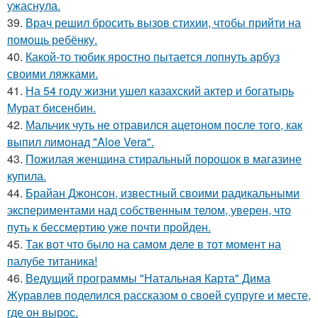
ужаснула.
39.
Врач решил бросить вызов стихии, чтобы прийти на
помощь ребёнку.
40.
Какой-то тюбик яростно пытается лопнуть арбуз
своими ляжками.
41.
На 54 году жизни ушел казахский актер и богатырь
Мурат бисенбин.
42.
Мальчик чуть не отравился ацетоном после того, как
выпил лимонад "Aloe Vera".
43.
Пожилая женщина стиральный порошок в магазине
купила.
44.
Брайан Джонсон, известный своими радикальными
экспериментами над собственным телом, уверен, что
путь к бессмертию уже почти пройден.
45.
Так вот что было на самом деле в тот момент на
палубе титаника!
46.
Ведущий программы "Натальная Карта" Дима
Журавлев поделился рассказом о своей супруге и месте,
где он вырос.