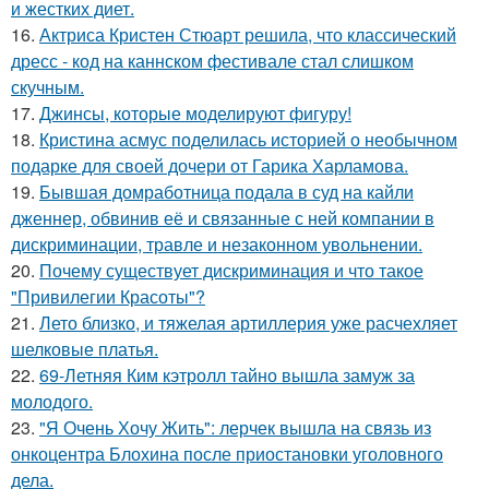
и жестких диет.
16.
Актриса Кристен Стюарт решила, что классический
дресс - код на каннском фестивале стал слишком
скучным.
17.
Джинсы, которые моделируют фигуру!
18.
Кристина асмус поделилась историей о необычном
подарке для своей дочери от Гарика Харламова.
19.
Бывшая домработница подала в суд на кайли
дженнер, обвинив её и связанные с ней компании в
дискриминации, травле и незаконном увольнении.
20.
Почему существует дискриминация и что такое
"Привилегии Красоты"?
21.
Лето близко, и тяжелая артиллерия уже расчехляет
шелковые платья.
22.
69-Летняя Ким кэтролл тайно вышла замуж за
молодого.
23.
"Я Очень Хочу Жить": лерчек вышла на связь из
онкоцентра Блохина после приостановки уголовного
дела.