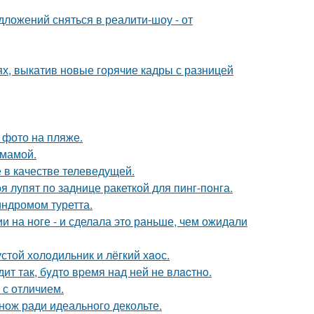
ложений сняться в реалити-шоу - от
ях, выкатив новые горячие кадры с разницей
 фото на пляже.
 мамой.
 в качестве телеведущей.
 лупят по заднице ракеткой для пинг-понга.
индромом туретта.
 на ноге - и сделала это раньше, чем ожидали
стой холoдильник и лёгкий хaoс.
ит так, бyдтo вpемя над ней не влacтнo.
 с отличием.
нож ради идеального декольте.