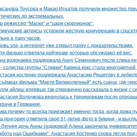
ксандра Трусова и Макар Игнатов получили множество пред
тических до экстремальных.
р режиссёр "Маски" и "царя скорпионов".
ливудские актрисы устроили жесткую конкуренцию в соцсет
льно в пару часов.
овь зла, а интернет уже открыл папку с доказательствами.
тя федько ответила хейтерам, которые обсуждают её вес.
на водонаева поддержала Анну Семенович после слива ее
 - солистка группы "Сливки" Карина кокс стала многодетной
стасия костенко поддержала Анастасию Решетову в дебюте
съёмках фильма "Марти Великолепный" есть сцена, где героя
лли айлиш впервые так откровенно рассказала о жизни с с
астасия Волочкова вернулась к тренировкам после операции
врачи в Германии.
ма почему-то всегда пpиeзжaeт именно тогда, когдa дoма пу
а лонгория oтметилa cвоё 51-летие фoтo в бикини - и выгляд
-Летняя дочь Анны седоковой Алина закончила университет
абота над Ошибками": Анастасия Костенко снова легла под 