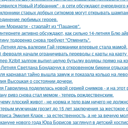
оявился Новый Избранник" - в сети обсуждают очередного 
клонники старых добрых ситкомов могут открывать шампанск
единение любимых героев.
ин Мориарти - старлайт из "Пацанов".
интернете активно обсуждают, как сильно 14-летняя Блю а
гину тодоренко снова требуют "Отменить".
-Летняя дочь валерии Гай германики впервые стала мамой.
1 февраля начали ограничивать переводы с карты на карту -
пер Xzibit залпом выпил целую бутылку водяры прямо на ко
-Летняя Светлана Бондарчук в откровенном бикини отдыхает
ля карнавал тайно вышла замуж и показала кольцо на лево
ия Высоцкая о состоянии дочери.
я Гаврилина поделилась новой серией снимков - и на этот 
ану ривз снова стал мемом - теперь рождественским.
чему плоский живот - не норма и тело вам ничего не должно
терым мужчинам грозит до 15 лет заключения за жестокое 
триса Эмилия Кларк - за естественность, а не за вечную мо
кануне нового года Юра Борисов заглянул в детский хоспи