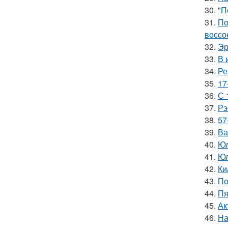
30.
"П
31.
По
воссо
32.
Эр
33.
В 
34.
Ре
35.
17
36.
С 
37.
Рэ
38.
57
39.
Ва
40.
Юл
41.
Юл
42.
Ки
43.
По
44.
Пя
45.
Ак
46.
На