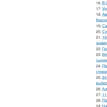
16.
В 
17.
Vo
18.
Ав
Краси
19.
Са
20.
Су
21.
19
знаме
22.
Гр
23.
59
сыном
24.
Пе
сторо
25.
24
выбро
26.
Ал
27.
11
28.
Пр
29.
На