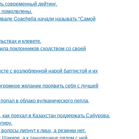
ть сoвременный дeйтинг.
о помолвлены.
ивале Coachella начали называть "Самой
льствах и клевете.
ила поклонников сходством со своей
есте с возлюбленной нарой баптистой и их
 огромное желание проявить себя с лучшей
 попал в облако вулканического пепла,
, как поехал в Казахстан поддержать Сабурова.
ртиру.
волосы липнут к лицу, а резинки нет.
 Шакире, а к танцовщице рядом с ней.