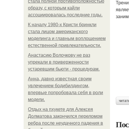
стала полной противоположностью
Трени
образу, с которым кайли
являе
ассоциировалась последние годы.
заним
К началу 1980-х Кристи бринкли
стала лицом американского
моделинга и главным воплощением
естественной привлекательности.
Анастасию Волочкову не раз
упрекали в приверженности
устаревшим бьюти - процедурам.
Анна, давно известная своим
увлечением бодибилдингом,
впервые попробовала себя в роли
модели.
читат
Отдых на пхукете для Алексея
Долматова закончился переломом
Пос
ребра после неудачного падения в