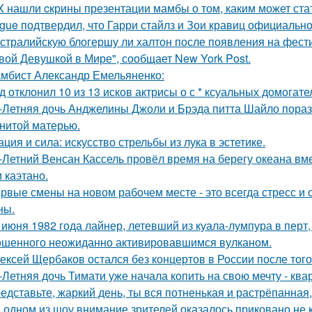
X нашли cкрины презентации мамбы о том, каким может ста
gue подтвердил, что Гарри стайлз и Зои кравиц официальн
стралийскую блогершу ли халтон после появления на фест
вой Девушкой в Мире", сообщает New York Post.
мбист Александр Емельяненко:
д отклонил 10 из 13 исков актрисы о с * ксуальных домогате
-Летняя дочь Анджелины Джоли и Брэда питта Шайло пораз
нитой матерью.
ация и сила: искусство стрельбы из лука в эстетике.
-Летний Венсан Кассель провёл время на берегу океана вм
 каэтано.
рвые смены на новом рабочем месте - это всегда стресс и
ны.
 июня 1982 года лайнер, летевший из куала-лумпура в перт,
шенного неожиданно активировавшимся вулканом.
ексей Щербаков остался без концертов в России после того
-Летняя дочь Тимати уже начала копить на свою мечту - ква
едставьте, жаркий день, ты вся потненькая и растрёпанная, 
 одном из шоу внимание зрителей оказалось приковано не к