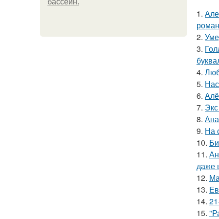
бассейн.
1.
Але
роман
2.
Уме
3.
Гол
буква
4.
Люб
5.
Нас
6.
Алё
7.
Экс
8.
Ана
9.
На 
10.
Би
11.
Ан
даже 
12.
Ма
13.
Ев
14.
21
15.
"Р