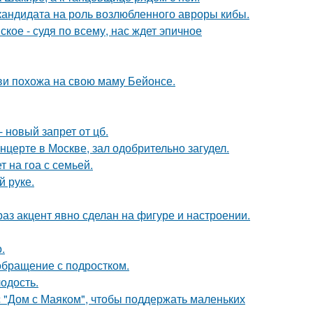
кандидата на роль возлюбленного авроры кибы.
ое - судя по всему, нас ждет эпичное
йви похожа на свою маму Бейонсе.
 новый запрет от цб.
нцерте в Москве, зал одобрительно загудел.
 на гоа с семьей.
й руке.
раз акцент явно сделан на фигуре и настроении.
.
обращение с подростком.
лодость.
с "Дом с Маяком", чтобы поддержать маленьких